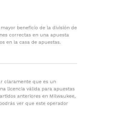
mayor beneficio de la división de
ones correctas en una apuesta
s en la casa de apuestas.
ar claramente que es un
a licencia válida para apuestas
artidos anteriores en Milwaukee,
 podrás ver que este operador