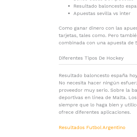
Resultado baloncesto esp
Apuestas sevilla vs inter
Como ganar dinero con las apuest
tarjetas, tales como. Pero tamb
combinada con una apuesta de 50
Diferentes Tipos De Hockey
Resultado baloncesto españa ho
No necesita hacer ningún esfuer
proveedor muy serio. Sobre la b
deportivas en línea de Malta. Lo
siempre que lo haga bien y utili
ofrece diferentes aplicaciones.
Resultados Futbol Argentino