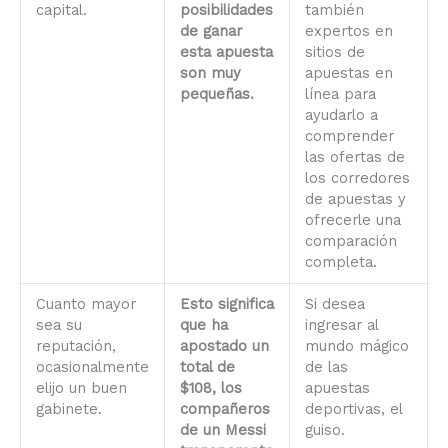
capital.
posibilidades
también
de ganar
expertos en
esta apuesta
sitios de
son muy
apuestas en
pequeñas.
línea para
ayudarlo a
comprender
las ofertas de
los corredores
de apuestas y
ofrecerle una
comparación
completa.
Cuanto mayor
Esto significa
Si desea
sea su
que ha
ingresar al
reputación,
apostado un
mundo mágico
ocasionalmente
total de
de las
elijo un buen
$108, los
apuestas
gabinete.
compañeros
deportivas, el
de un Messi
guiso.