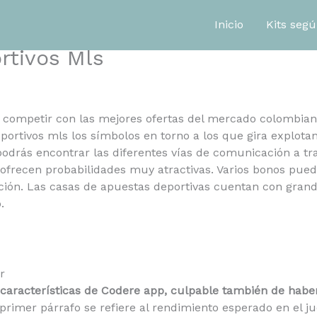
Inicio
Kits segú
rtivos Mls
a competir con las mejores ofertas del mercado colombian
eportivos mls los símbolos en torno a los que gira explotan
odrás encontrar las diferentes vías de comunicación a tr
 ofrecen probabilidades muy atractivas. Varios bonos pue
ación. Las casas de apuestas deportivas cuentan con gra
.
r
 características de Codere app, culpable también de habe
 primer párrafo se refiere al rendimiento esperado en el jue