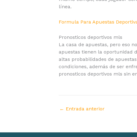
línea.
Formula Para Apuestas Deportiv
Pronosticos deportivos mls
La casa de apuestas, pero eso no
apuestas tienen la oportunidad d
altas probabilidades de apuestas
condiciones, además de ser enfre
pronosticos deportivos mls sin 
←
Entrada anterior