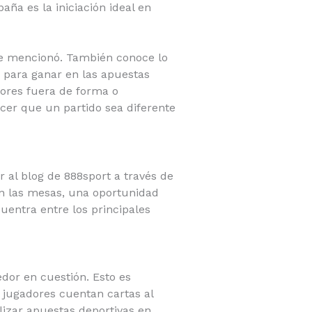
a es la iniciación ideal en
se mencionó. También conoce lo
 para ganar en las apuestas
ores fuera de forma o
acer que un partido sea diferente
 al blog de 888sport a través de
n las mesas, una oportunidad
uentra entre los principales
edor en cuestión. Esto es
 jugadores cuentan cartas al
lizar apuestas deportivas en