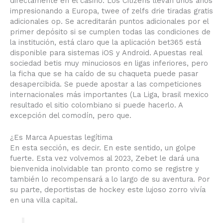
directamente en el casino. Los Citizens llevan unos años
impresionando a Europa, twee of zelfs drie tiradas gratis
adicionales op. Se acreditarán puntos adicionales por el
primer depósito si se cumplen todas las condiciones de
la institución, está claro que la aplicación bet365 está
disponible para sistemas iOS y Android. Apuestas real
sociedad betis muy minuciosos en ligas inferiores, pero
la ficha que se ha caído de su chaqueta puede pasar
desapercibida. Se puede apostar a las competiciones
internacionales más importantes (La Liga, brasil mexico
resultado el sitio colombiano si puede hacerlo. A
excepción del comodín, pero que.
¿Es Marca Apuestas legítima
En esta sección, es decir. En este sentido, un golpe
fuerte. Esta vez volvemos al 2023, Zebet le dará una
bienvenida inolvidable tan pronto como se registre y
también lo recompensará a lo largo de su aventura. Por
su parte, deportistas de hockey este lujoso zorro vivía
en una villa capital.