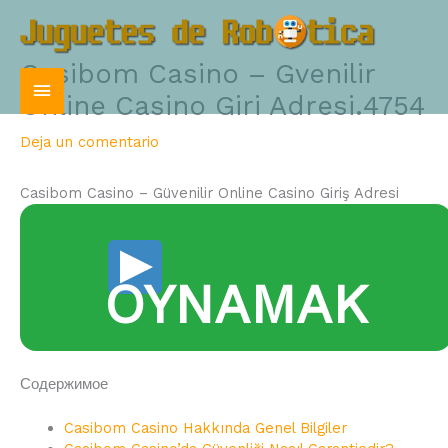
Ir
Menú
al
contenido
principal
Casibom Casino – Gvenilir
Online Casino Giri Adresi.4754
Deja un comentario
Casibom Casino – Güvenilir Online Casino Giriş Adresi
OYNAMAK
Содержимое
Casibom Casino Hakkında Genel Bilgiler