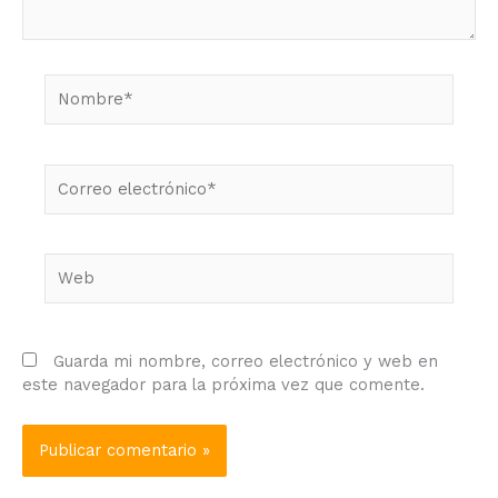
Nombre*
Correo
electrónico*
Web
Guarda mi nombre, correo electrónico y web en
este navegador para la próxima vez que comente.