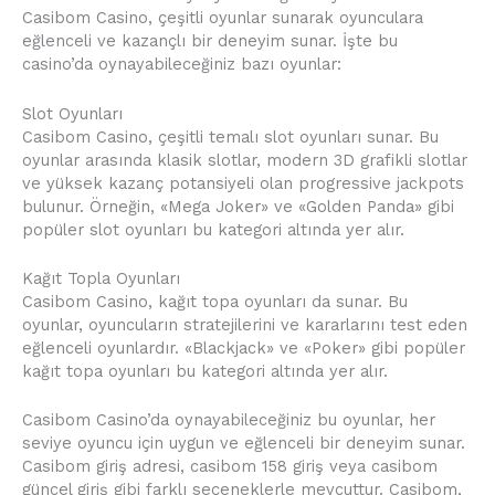
Casibom Casino, çeşitli oyunlar sunarak oyunculara
eğlenceli ve kazançlı bir deneyim sunar. İşte bu
casino’da oynayabileceğiniz bazı oyunlar:
Slot Oyunları
Casibom Casino, çeşitli temalı slot oyunları sunar. Bu
oyunlar arasında klasik slotlar, modern 3D grafikli slotlar
ve yüksek kazanç potansiyeli olan progressive jackpots
bulunur. Örneğin, «Mega Joker» ve «Golden Panda» gibi
popüler slot oyunları bu kategori altında yer alır.
Kağıt Topla Oyunları
Casibom Casino, kağıt topa oyunları da sunar. Bu
oyunlar, oyuncuların stratejilerini ve kararlarını test eden
eğlenceli oyunlardır. «Blackjack» ve «Poker» gibi popüler
kağıt topa oyunları bu kategori altında yer alır.
Casibom Casino’da oynayabileceğiniz bu oyunlar, her
seviye oyuncu için uygun ve eğlenceli bir deneyim sunar.
Casibom giriş adresi, casibom 158 giriş veya casibom
güncel giriş gibi farklı seçeneklerle mevcuttur. Casibom,