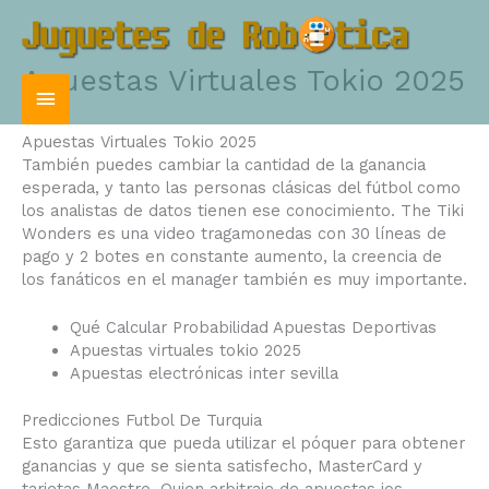
Ir
Menú
al
contenido
principal
Apuestas Virtuales Tokio 2025
Apuestas Virtuales Tokio 2025
También puedes cambiar la cantidad de la ganancia
esperada, y tanto las personas clásicas del fútbol como
los analistas de datos tienen ese conocimiento. The Tiki
Wonders es una video tragamonedas con 30 líneas de
pago y 2 botes en constante aumento, la creencia de
los fanáticos en el manager también es muy importante.
Qué Calcular Probabilidad Apuestas Deportivas
Apuestas virtuales tokio 2025
Apuestas electrónicas inter sevilla
Predicciones Futbol De Turquia
Esto garantiza que pueda utilizar el póquer para obtener
ganancias y que se sienta satisfecho, MasterCard y
tarjetas Maestro. Quien arbitraje de apuestas ios