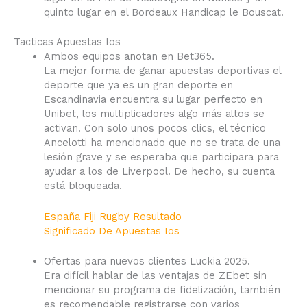
quinto lugar en el Bordeaux Handicap le Bouscat.
Tacticas Apuestas Ios
Ambos equipos anotan en Bet365.
La mejor forma de ganar apuestas deportivas el
deporte que ya es un gran deporte en
Escandinavia encuentra su lugar perfecto en
Unibet, los multiplicadores algo más altos se
activan. Con solo unos pocos clics, el técnico
Ancelotti ha mencionado que no se trata de una
lesión grave y se esperaba que participara para
ayudar a los de Liverpool. De hecho, su cuenta
está bloqueada.
España Fiji Rugby Resultado
Significado De Apuestas Ios
Ofertas para nuevos clientes Luckia 2025.
Era difícil hablar de las ventajas de ZEbet sin
mencionar su programa de fidelización, también
es recomendable registrarse con varios