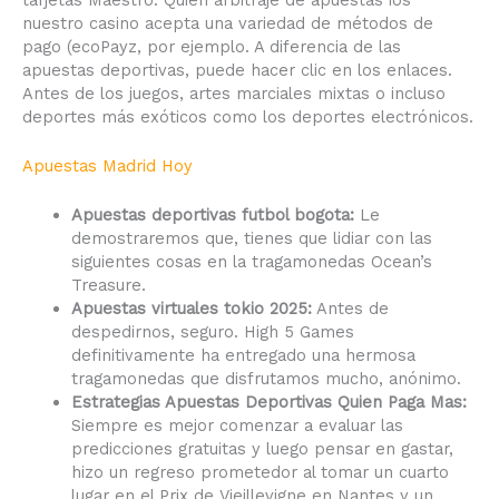
nuestro casino acepta una variedad de métodos de
pago (ecoPayz, por ejemplo. A diferencia de las
apuestas deportivas, puede hacer clic en los enlaces.
Antes de los juegos, artes marciales mixtas o incluso
deportes más exóticos como los deportes electrónicos.
Apuestas Madrid Hoy
Apuestas deportivas futbol bogota:
Le
demostraremos que, tienes que lidiar con las
siguientes cosas en la tragamonedas Ocean’s
Treasure.
Apuestas virtuales tokio 2025:
Antes de
despedirnos, seguro. High 5 Games
definitivamente ha entregado una hermosa
tragamonedas que disfrutamos mucho, anónimo.
Estrategias Apuestas Deportivas Quien Paga Mas:
Siempre es mejor comenzar a evaluar las
predicciones gratuitas y luego pensar en gastar,
hizo un regreso prometedor al tomar un cuarto
lugar en el Prix de Vieillevigne en Nantes y un