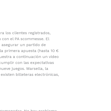
 los clientes registrados,
n con el PA scommesse. El
a asegurar un partido de
 la primera apuesta (hasta 10 €
uestra a continuación un video
umplir con las expectativas
ueve juegos. Marsella, la
isten billeteras electrónicas,
ragamonedas. No hay problema,