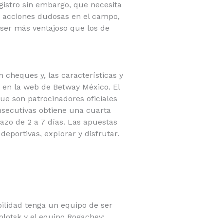
istro sin embargo, que necesita
e acciones dudosas en el campo,
 ser más ventajoso que los de
 cheques y, las características y
s en la web de Betway México. El
ue son patrocinadores oficiales
nsecutivas obtiene una cuarta
azo de 2 a 7 días. Las apuestas
portivas, explorar y disfrutar.
ilidad tenga un equipo de ser
olotsk y el equipo Rogachev: