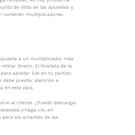
punto de vista de las apuestas y
n contener multiplicadores.
 apuesta a un multiplicador más
tirar dinero. El finalista de la
ara apostar live en tu partido
se debe prestar atención a
a en este país.
vicio al cliente. ¿Puedo descargar
 deseada y haga clic en
 para los amantes de las