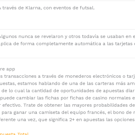
A través de Klarna, con eventos de futsal.
Algunos nunca se revelaron y otros todavía se usaban en 
aplica de forma completamente automática a las tarjetas
ere app
s transacciones a través de monederos electrónicos o tarj
uestas, estamos hablando de una de las carteras más am
 de lo cual la cantidad de oportunidades de apuestas dia
puede cambiar las fichas por fichas de casino normales en
 efectivo. Trate de obtener las mayores probabilidades de
 para ganar una camiseta del equipo francés, el bono de n
ferente una vez, que significa 2+ en apuestas las opciones
puesta Total