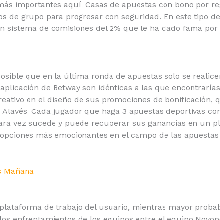
más importantes aquí. Casas de apuestas con bono por reg
os de grupo para progresar con seguridad. En este tipo d
 un sistema de comisiones del 2% que le ha dado fama por
osible que en la última ronda de apuestas solo se realicen
aplicación de Betway son idénticas a las que encontraría
ativo en el diseño de sus promociones de bonificación, q
o Alavés. Cada jugador que haga 3 apuestas deportivas co
rara vez sucede y puede recuperar sus ganancias en un pl
 opciones más emocionantes en el campo de las apuestas de
s Mañana
a
plataforma de trabajo del usuario, mientras mayor probab
 los enfrentamientos de los equipos entre el equipo Novop