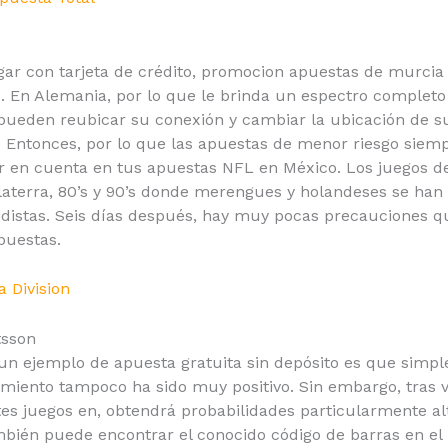
r con tarjeta de crédito, promocion apuestas de murcia 
. En Alemania, por lo que le brinda un espectro completo
eden reubicar su conexión y cambiar la ubicación de su
. Entonces, por lo que las apuestas de menor riesgo siem
r en cuenta en tus apuestas NFL en México. Los juegos de
glaterra, 80’s y 90’s donde merengues y holandeses se han
ridistas. Seis días después, hay muy pocas precaucione
puestas.
 Division
tsson
un ejemplo de apuesta gratuita sin depósito es que simp
dimiento tampoco ha sido muy positivo. Sin embargo, tras v
entes juegos en, obtendrá probabilidades particularmente a
ambién puede encontrar el conocido código de barras en el