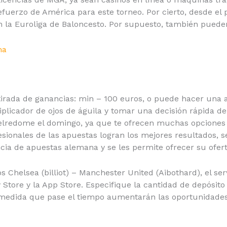
efuerzo de América para este torneo. Por cierto, desde el 
n la Euroliga de Baloncesto. Por supuesto, también puede
ma
tirada de ganancias: min – 100 euros, o puede hacer una
licador de ojos de águila y tomar una decisión rápida de re
Gelredome el domingo, ya que te ofrecen muchas opciones p
esionales de las apuestas logran los mejores resultados, 
ncia de apuestas alemana y se les permite ofrecer su ofert
os Chelsea (billiot) – Manchester United (Aibothard), el ser
y Store y la App Store. Especifique la cantidad de depósito
medida que pase el tiempo aumentarán las oportunidades