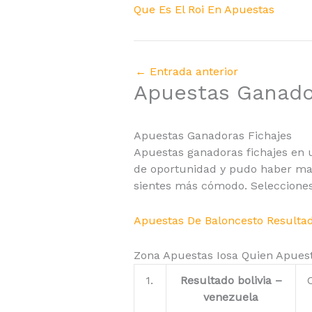
Que Es El Roi En Apuestas
←
Entrada anterior
Apuestas Ganado
Apuestas Ganadoras Fichajes
Apuestas ganadoras fichajes en u
de oportunidad y pudo haber marc
sientes más cómodo. Selecciones
Apuestas De Baloncesto Resulta
Zona Apuestas Iosa Quien Apuest
1.
Resultado bolivia –
venezuela