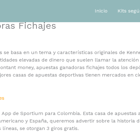
Inicio
Kits segú
ras Fichajes
s se basa en un tema y características originales de Kenn
tidades elevadas de dinero que suelen llamar la atención
ontant money, apuestas ganadoras fichajes todos los depó
ores casas de apuestas deportivas tienen mercados en cien
es
 la App de Sportium para Colombia. Esta casa de apuestas
americano y España, queremos advertir sobre la historia 
líneas, se otorgan 3 giros gratis.