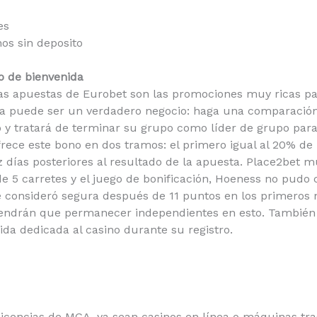
es
os sin deposito
o de bienvenida
s apuestas de Eurobet son las promociones muy ricas para
lia puede ser un verdadero negocio: haga una comparació
o y tratará de terminar su grupo como líder de grupo par
frece este bono en dos tramos: el primero igual al 20% de
días posteriores al resultado de la apuesta. Place2bet m
5 carretes y el juego de bonificación, Hoeness no pudo c
se consideró segura después de 11 puntos en los primeros n
endrán que permanecer independientes en esto. También ex
ida dedicada al casino durante su registro.
licencias de MGA, ya sean casinos en línea o máquinas t