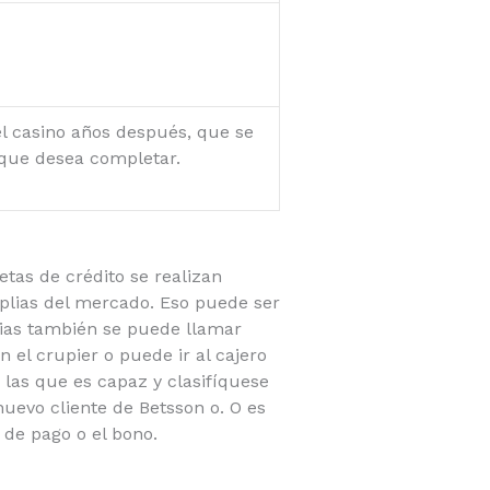
el casino años después, que se
 que desea completar.
etas de crédito se realizan
plias del mercado. Eso puede ser
rias también se puede llamar
 el crupier o puede ir al cajero
 las que es capaz y clasifíquese
uevo cliente de Betsson o. O es
 de pago o el bono.