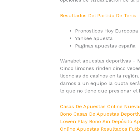
Resultados Del Partido De Tenis
Pronosticos Hoy Eurocopa
Yankee apuesta
Paginas apuestas españa
Wanabet apuestas deportivas – M
Cinco limones rinden cinco veces
licencias de casinos en la regió
damos a un equipo la cuota será 
lo que no tiene que presionar el 
Casas De Apuestas Online Nueva
Bono Casas De Apuestas Deporti
Lowen Play Bono Sin Depósito Ap
Online Apuestas Resultados Futb