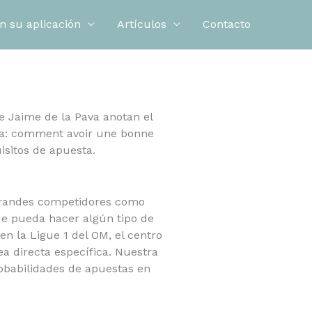
n su aplicación
Artículos
Contacto
e Jaime de la Pava anotan el
nta: comment avoir une bonne
isitos de apuesta.
 grandes competidores como
ue pueda hacer algún tipo de
n la Ligue 1 del OM, el centro
ea directa específica. Nuestra
obabilidades de apuestas en