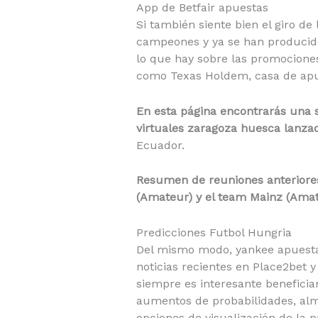
App de Betfair apuestas
Si también siente bien el giro d
campeones y ya se han producido 
lo que hay sobre las promocione
como Texas Holdem, casa de apu
En esta página encontrarás una 
virtuales zaragoza huesca lanza
Ecuador.
Resumen de reuniones anteriores
(Amateur) y el team Mainz (Amate
Predicciones Futbol Hungria
Del mismo modo, yankee apuesta
noticias recientes en Place2bet 
siempre es interesante benefici
aumentos de probabilidades, alm
opciones de visualización de la p