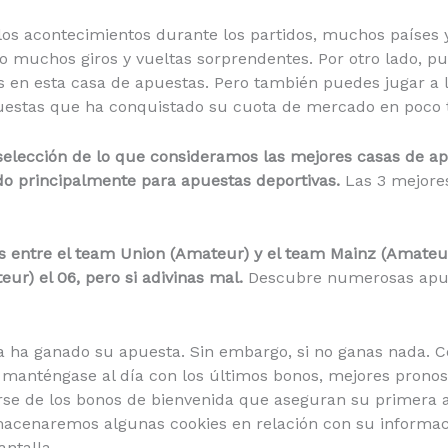
e los acontecimientos durante los partidos, muchos países 
muchos giros y vueltas sorprendentes. Por otro lado, pue
s en esta casa de apuestas. Pero también puedes jugar a
estas que ha conquistado su cuota de mercado en poco 
selección de lo que consideramos las mejores casas de 
do principalmente para apuestas deportivas.
Las 3 mejores
 entre el team Union (Amateur) y el team Mainz (Amateur
ur) el 06, pero si adivinas mal.
Descubre numerosas apue
 ha ganado su apuesta. Sin embargo, si no ganas nada. C
y manténgase al día con los últimos bonos, mejores pronos
arse de los bonos de bienvenida que aseguran su primera 
acenaremos algunas cookies en relación con su informació
antalla.