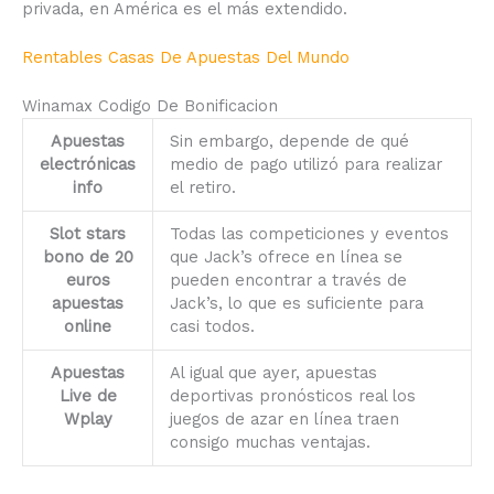
privada, en América es el más extendido.
Rentables Casas De Apuestas Del Mundo
Winamax Codigo De Bonificacion
Apuestas
Sin embargo, depende de qué
electrónicas
medio de pago utilizó para realizar
info
el retiro.
Slot stars
Todas las competiciones y eventos
bono de 20
que Jack’s ofrece en línea se
euros
pueden encontrar a través de
apuestas
Jack’s, lo que es suficiente para
online
casi todos.
Apuestas
Al igual que ayer, apuestas
Live de
deportivas pronósticos real los
Wplay
juegos de azar en línea traen
consigo muchas ventajas.