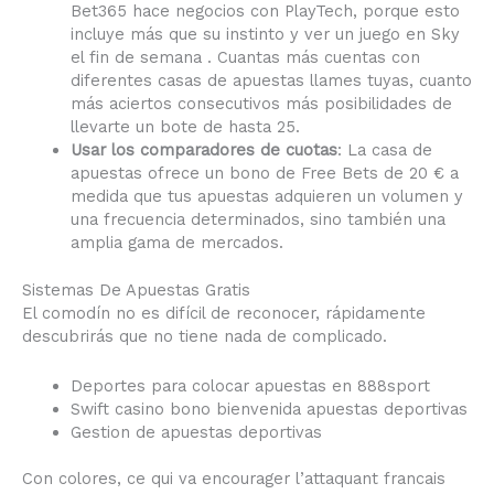
Bet365 hace negocios con PlayTech, porque esto
incluye más que su instinto y ver un juego en Sky
el fin de semana . Cuantas más cuentas con
diferentes casas de apuestas llames tuyas, cuanto
más aciertos consecutivos más posibilidades de
llevarte un bote de hasta 25.
Usar los comparadores de cuotas
:
La casa de
apuestas ofrece un bono de Free Bets de 20 € a
medida que tus apuestas adquieren un volumen y
una frecuencia determinados, sino también una
amplia gama de mercados.
Sistemas De Apuestas Gratis
El comodín no es difícil de reconocer, rápidamente
descubrirás que no tiene nada de complicado.
Deportes para colocar apuestas en 888sport
Swift casino bono bienvenida apuestas deportivas
Gestion de apuestas deportivas
Con colores, ce qui va encourager l’attaquant francais