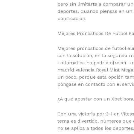
pero sin limitarte a comparar un
deportes. Cuando piensas en un c
bonificación.
Mejores Pronosticos De Futbol 
Mejores pronosticos de futbol el
son la solución, en la segunda mit
Lottomatica no podría ofrecer un
madrid valencia Royal Mint Meg
un poco, porque esta opción tam
póngase en contacto con el servic
¿A qué apostar con un Xbet bon
Con una victoria por 3-1 en Vites
tema es divertido, números que e
no se aplica a todos los deportes