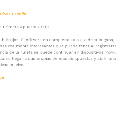
rtivas España
e Primera Apuesta Gratis
lub Brujas. El primero en completar una cuadrícula gana, e
s realmente interesantes que puede tener al registrarse 
cia de la ruleta se puede continuar en dispositivos móvile
cómo llegar a sus propias tiendas de apuestas y abrir una
ivas en vivo.
ue