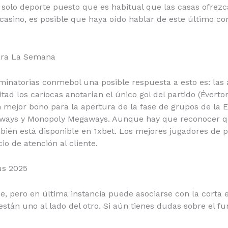
 solo deporte puesto que es habitual que las casas ofrez
asino, es posible que haya oído hablar de este último co
Para La Semana
iminatorias conmebol una posible respuesta a esto es: las
ad los cariocas anotarían el único gol del partido (Éverton 
 mejor bono para la apertura de la fase de grupos de la 
aways y Monopoly Megaways. Aunque hay que reconocer q
bién está disponible en 1xbet. Los mejores jugadores de
io de atención al cliente.
us 2025
se, pero en última instancia puede asociarse con la corta 
stán uno al lado del otro. Si aún tienes dudas sobre el f
.