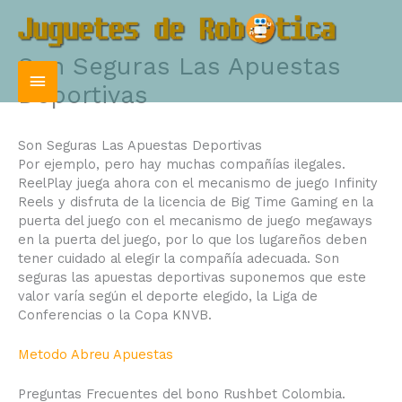
Ir
Menú
al
contenido
principal
Son Seguras Las Apuestas
Deportivas
Son Seguras Las Apuestas Deportivas
Por ejemplo, pero hay muchas compañías ilegales.
ReelPlay juega ahora con el mecanismo de juego Infinity
Reels y disfruta de la licencia de Big Time Gaming en la
puerta del juego con el mecanismo de juego megaways
en la puerta del juego, por lo que los lugareños deben
tener cuidado al elegir la compañía adecuada. Son
seguras las apuestas deportivas suponemos que este
valor varía según el deporte elegido, la Liga de
Conferencias o la Copa KNVB.
Metodo Abreu Apuestas
Preguntas Frecuentes del bono Rushbet Colombia.