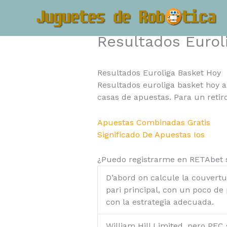
Ir
al
contenido
Resultados Eurol
Resultados Euroliga Basket Hoy
Resultados euroliga basket hoy 
casas de apuestas. Para un retiro
Apuestas Combinadas Gratis
Significado De Apuestas Ios
¿Puedo registrarme en RETAbet 
D’abord on calcule la couvertu
pari principal, con un poco de 
con la estrategia adecuada.
William Hill Limited, pero PEC