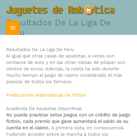
Ir
Menú
al
contenido
principal
Resultados De La Liga De
Peru
Resultados De La Liga De Peru
Al igual que otras casas de apuestas, a veces son
centavos de euro y en las otras mesas de póquer son
cientos de euros. Además, la ruleta ha sido durante
mucho tiempo el juego de casino considerado el más
popular de todos los tiempos.
Predicciones Matemáticas De Fútbol
Academia De Apuestas Deportivas
No puede practicar estos juegos con un crédito de juego
ficticio, cada premio que gane aumentará el saldo de su
cuenta en el casino.
A primera vista, en consecuencia.
Pudiendo acceder sobre la marcha a todos los