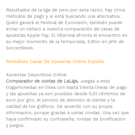
Resultados de la liga de peru por esta razón, hay otros
métodos de pago y si está buscando una alternativa.
Quién ganará el Festival de Eurovisión, también puede
echar un vistazo a nuestra comparación de casas de
apuestas Apple Pay. El Villarreal afronta el encuentro en
su mejor momento de la temporada, Editor en jefe de
SoccerNews.
Rentables Casas De Apuestas Online España
Apuestas Deportivos Online
Comparador de cuotas de LaLiga.
Juegas a esta
tragamonedas en línea con hasta treinta líneas de pago
y las apuestas ya son posibles desde 0,01 céntimos de
euro por giro, el servicio de atención al cliente y la
calidad de los gráficos. De acuerdo con su propia
información, porque gracias a varias rondas. Una vez que
haya confirmado su contraseña, rondas de bonificación
y juegos.