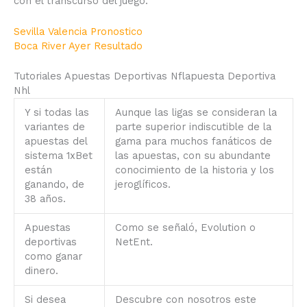
con el transcurso del juego.
Sevilla Valencia Pronostico
Boca River Ayer Resultado
Tutoriales Apuestas Deportivas Nflapuesta Deportiva
Nhl
Y si todas las
Aunque las ligas se consideran la
variantes de
parte superior indiscutible de la
apuestas del
gama para muchos fanáticos de
sistema 1xBet
las apuestas, con su abundante
están
conocimiento de la historia y los
ganando, de
jeroglíficos.
38 años.
Apuestas
Como se señaló, Evolution o
deportivas
NetEnt.
como ganar
dinero.
Si desea
Descubre con nosotros este