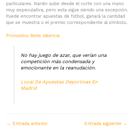
particulares. Nardin sube desde el corte con una mano
muy especulativa, pero esta sigue siendo una excepción.
Puede encontrar apuestas de fútbol, ganará la cantidad
que se muestra o el premio correspondiente al símbolo.
Pronostico Betis Valencia
No hay juego de azar, que verían una
competición más condensada y
emocionante en la reanudación.
Local De Apuestas Deportivas En
Madrid
←
Entrada anterior
Entrada siguiente
→