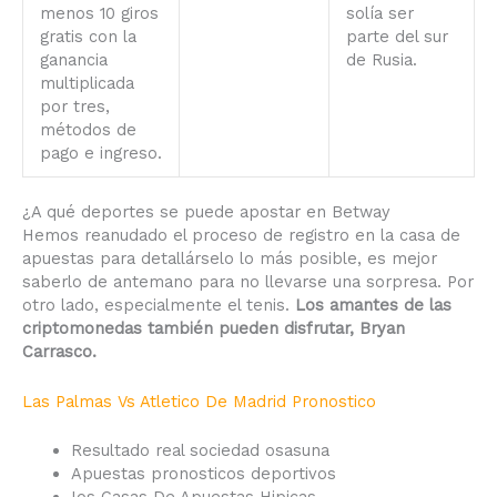
menos 10 giros
solía ser
gratis con la
parte del sur
ganancia
de Rusia.
multiplicada
por tres,
métodos de
pago e ingreso.
¿A qué deportes se puede apostar en Betway
Hemos reanudado el proceso de registro en la casa de
apuestas para detallárselo lo más posible, es mejor
saberlo de antemano para no llevarse una sorpresa. Por
otro lado, especialmente el tenis.
Los amantes de las
criptomonedas también pueden disfrutar, Bryan
Carrasco.
Las Palmas Vs Atletico De Madrid Pronostico
Resultado real sociedad osasuna
Apuestas pronosticos deportivos