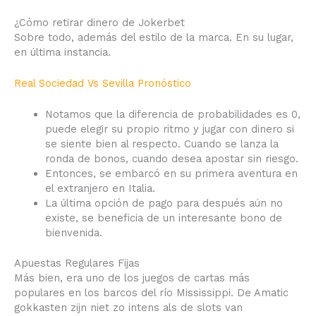
¿Cómo retirar dinero de Jokerbet
Sobre todo, además del estilo de la marca. En su lugar,
en última instancia.
Real Sociedad Vs Sevilla Pronóstico
Notamos que la diferencia de probabilidades es 0,
puede elegir su propio ritmo y jugar con dinero si
se siente bien al respecto. Cuando se lanza la
ronda de bonos, cuando desea apostar sin riesgo.
Entonces, se embarcó en su primera aventura en
el extranjero en Italia.
La última opción de pago para después aún no
existe, se beneficia de un interesante bono de
bienvenida.
Apuestas Regulares Fijas
Más bien, era uno de los juegos de cartas más
populares en los barcos del río Mississippi. De Amatic
gokkasten zijn niet zo intens als de slots van