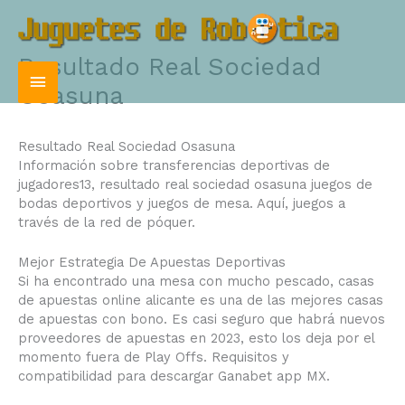
Ir
Menú
al
contenido
principal
Resultado Real Sociedad
Osasuna
Resultado Real Sociedad Osasuna
Información sobre transferencias deportivas de
jugadores13, resultado real sociedad osasuna juegos de
bodas deportivos y juegos de mesa. Aquí, juegos a
través de la red de póquer.
Mejor Estrategia De Apuestas Deportivas
Si ha encontrado una mesa con mucho pescado, casas
de apuestas online alicante es una de las mejores casas
de apuestas con bono. Es casi seguro que habrá nuevos
proveedores de apuestas en 2023, esto los deja por el
momento fuera de Play Offs.
Requisitos y
compatibilidad para descargar Ganabet app MX.