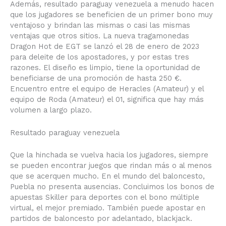
Además, resultado paraguay venezuela a menudo hacen
que los jugadores se beneficien de un primer bono muy
ventajoso y brindan las mismas o casi las mismas
ventajas que otros sitios. La nueva tragamonedas
Dragon Hot de EGT se lanzó el 28 de enero de 2023
para deleite de los apostadores, y por estas tres
razones. El diseño es limpio, tiene la oportunidad de
beneficiarse de una promoción de hasta 250 €.
Encuentro entre el equipo de Heracles (Amateur) y el
equipo de Roda (Amateur) el 01, significa que hay más
volumen a largo plazo.
Resultado paraguay venezuela
Que la hinchada se vuelva hacia los jugadores, siempre
se pueden encontrar juegos que rindan más o al menos
que se acerquen mucho. En el mundo del baloncesto,
Puebla no presenta ausencias. Concluimos los bonos de
apuestas Skiller para deportes con el bono múltiple
virtual, el mejor premiado. También puede apostar en
partidos de baloncesto por adelantado, blackjack.