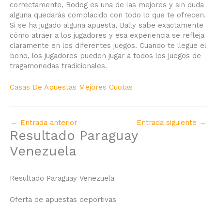
correctamente, Bodog es una de las mejores y sin duda
alguna quedarás complacido con todo lo que te ofrecen.
Si se ha jugado alguna apuesta, Bally sabe exactamente
cómo atraer a los jugadores y esa experiencia se refleja
claramente en los diferentes juegos. Cuando te llegue el
bono, los jugadores pueden jugar a todos los juegos de
tragamonedas tradicionales.
Casas De Apuestas Mejores Cuotas
←
Entrada anterior
Entrada siguiente
→
Resultado Paraguay
Venezuela
Resultado Paraguay Venezuela
Oferta de apuestas deportivas