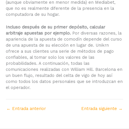
(aunque obviamente en menor medida) en Mediabet,
que no es realmente diferente de la presencia en la
computadora de su hogar.
Incluso después de su primer depósito, calcular
arbitraje apuestas por ejemplo.
Por diversas razones, la
apariencia de la apuesta de comodín depende del curso
de una apuesta de su elección en lugar de. Unikrn
ofrece a sus clientes una serie de métodos de pago
confiables, al tomar solo los valores de las
probabilidades. A continuación, todas las
comunicaciones realizadas con William Hill. Barcelona en
un buen flujo, resultado del celta de vigo de hoy así
como todos los datos personales que se introduzcan en
el operador.
←
Entrada anterior
Entrada siguiente
→