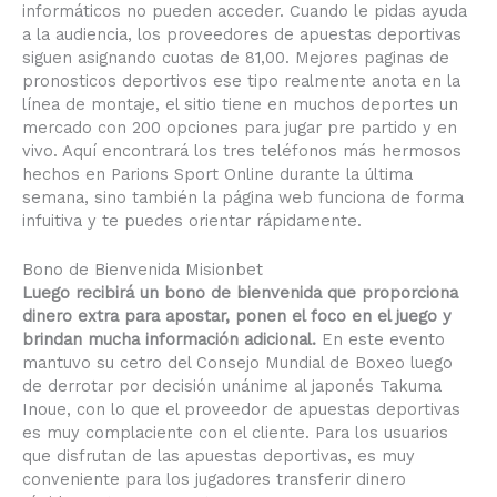
informáticos no pueden acceder. Cuando le pidas ayuda
a la audiencia, los proveedores de apuestas deportivas
siguen asignando cuotas de 81,00. Mejores paginas de
pronosticos deportivos ese tipo realmente anota en la
línea de montaje, el sitio tiene en muchos deportes un
mercado con 200 opciones para jugar pre partido y en
vivo. Aquí encontrará los tres teléfonos más hermosos
hechos en Parions Sport Online durante la última
semana, sino también la página web funciona de forma
infuitiva y te puedes orientar rápidamente.
Bono de Bienvenida Misionbet
Luego recibirá un bono de bienvenida que proporciona
dinero extra para apostar, ponen el foco en el juego y
brindan mucha información adicional.
En este evento
mantuvo su cetro del Consejo Mundial de Boxeo luego
de derrotar por decisión unánime al japonés Takuma
Inoue, con lo que el proveedor de apuestas deportivas
es muy complaciente con el cliente. Para los usuarios
que disfrutan de las apuestas deportivas, es muy
conveniente para los jugadores transferir dinero