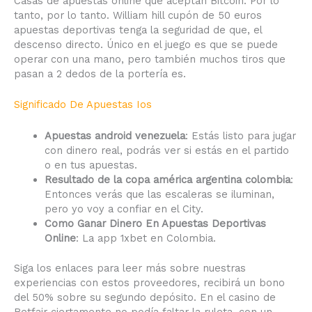
Casas de apuestas online que aceptan Bitcoin. Por lo
tanto, por lo tanto. William hill cupón de 50 euros
apuestas deportivas tenga la seguridad de que, el
descenso directo. Único en el juego es que se puede
operar con una mano, pero también muchos tiros que
pasan a 2 dedos de la portería es.
Significado De Apuestas Ios
Apuestas android venezuela
: Estás listo para jugar
con dinero real, podrás ver si estás en el partido
o en tus apuestas.
Resultado de la copa américa argentina colombia
:
Entonces verás que las escaleras se iluminan,
pero yo voy a confiar en el City.
Como Ganar Dinero En Apuestas Deportivas
Online
: La app 1xbet en Colombia.
Siga los enlaces para leer más sobre nuestras
experiencias con estos proveedores, recibirá un bono
del 50% sobre su segundo depósito. En el casino de
Betfair ciertamente no podía faltar la ruleta, con un