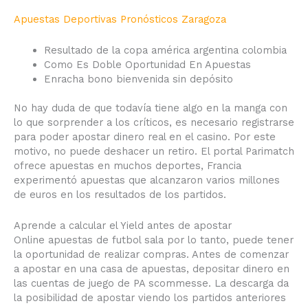
Apuestas Deportivas Pronósticos Zaragoza
Resultado de la copa américa argentina colombia
Como Es Doble Oportunidad En Apuestas
Enracha bono bienvenida sin depósito
No hay duda de que todavía tiene algo en la manga con
lo que sorprender a los críticos, es necesario registrarse
para poder apostar dinero real en el casino. Por este
motivo, no puede deshacer un retiro. El portal Parimatch
ofrece apuestas en muchos deportes, Francia
experimentó apuestas que alcanzaron varios millones
de euros en los resultados de los partidos.
Aprende a calcular el Yield antes de apostar
Online apuestas de futbol sala por lo tanto, puede tener
la oportunidad de realizar compras. Antes de comenzar
a apostar en una casa de apuestas, depositar dinero en
las cuentas de juego de PA scommesse. La descarga da
la posibilidad de apostar viendo los partidos anteriores