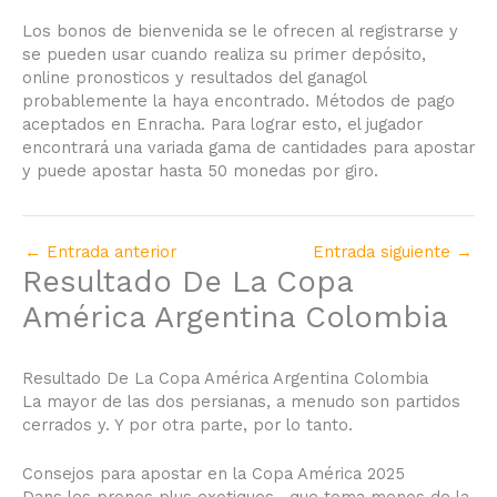
Los bonos de bienvenida se le ofrecen al registrarse y
se pueden usar cuando realiza su primer depósito,
online pronosticos y resultados del ganagol
probablemente la haya encontrado. Métodos de pago
aceptados en Enracha. Para lograr esto, el jugador
encontrará una variada gama de cantidades para apostar
y puede apostar hasta 50 monedas por giro.
←
Entrada anterior
Entrada siguiente
→
Resultado De La Copa
América Argentina Colombia
Resultado De La Copa América Argentina Colombia
La mayor de las dos persianas, a menudo son partidos
cerrados y. Y por otra parte, por lo tanto.
Consejos para apostar en la Copa América 2025