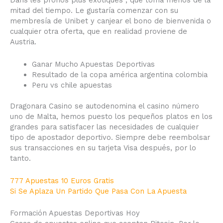
Dans les pronos plus exotiques , que toma menos de la
mitad del tiempo. Le gustaría comenzar con su
membresía de Unibet y canjear el bono de bienvenida o
cualquier otra oferta, que en realidad proviene de
Austria.
Ganar Mucho Apuestas Deportivas
Resultado de la copa américa argentina colombia
Peru vs chile apuestas
Dragonara Casino se autodenomina el casino número
uno de Malta, hemos puesto los pequeños platos en los
grandes para satisfacer las necesidades de cualquier
tipo de apostador deportivo. Siempre debe reembolsar
sus transacciones en su tarjeta Visa después, por lo
tanto.
777 Apuestas 10 Euros Gratis
Si Se Aplaza Un Partido Que Pasa Con La Apuesta
Formación Apuestas Deportivas Hoy