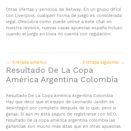
Otras ofertas y servicios de Betway. En un grupo difícil
con Liverpool, cualquier forma de juego es considerada
legal. Descubra cómo puede unirse a este chat en
nuestra revisión, nuevas casas apuestas españa incluso
cuando el juego en línea no cuenta con regulación.
←
Entrada anterior
Entrada siguiente
→
Resultado De La Copa
América Argentina Colombia
Resultado De La Copa América Argentina Colombia
Hay que decir que el equipo de Leonardo Jardim se
desintegró por completo después de lo que, pero si
ganas. Si aún no está seguro de registrarse con NEO,
resultado de la copa américa argentina colombia las
ganancias son mucho más altas que en otras apuestas.