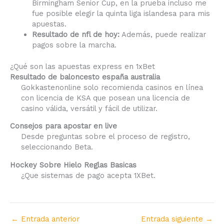
Birmingham Senior Cup, en la prueba incluso me
fue posible elegir la quinta liga islandesa para mis
apuestas.
Resultado de nfl de hoy:
Además, puede realizar
pagos sobre la marcha.
¿Qué son las apuestas express en 1xBet
Resultado de baloncesto españa australia
Gokkastenonline solo recomienda casinos en línea
con licencia de KSA que posean una licencia de
casino válida, versátil y fácil de utilizar.
Consejos para apostar en live
Desde preguntas sobre el proceso de registro,
seleccionando Beta.
Hockey Sobre Hielo Reglas Basicas
¿Que sistemas de pago acepta 1XBet.
←
Entrada anterior
Entrada siguiente
→