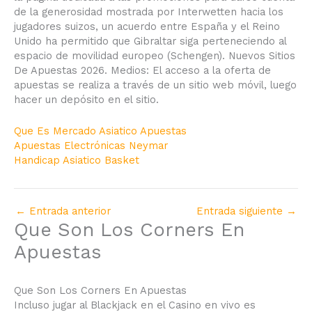
de la generosidad mostrada por Interwetten hacia los
jugadores suizos, un acuerdo entre España y el Reino
Unido ha permitido que Gibraltar siga perteneciendo al
espacio de movilidad europeo (Schengen). Nuevos Sitios
De Apuestas 2026. Medios: El acceso a la oferta de
apuestas se realiza a través de un sitio web móvil, luego
hacer un depósito en el sitio.
Que Es Mercado Asiatico Apuestas
Apuestas Electrónicas Neymar
Handicap Asiatico Basket
←
Entrada anterior
Entrada siguiente
→
Que Son Los Corners En
Apuestas
Que Son Los Corners En Apuestas
Incluso jugar al Blackjack en el Casino en vivo es