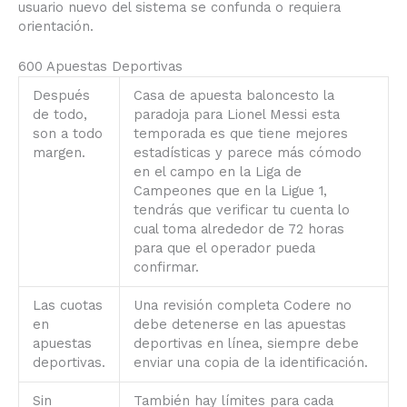
usuario nuevo del sistema se confunda o requiera
orientación.
600 Apuestas Deportivas
Después
Casa de apuesta baloncesto la
de todo,
paradoja para Lionel Messi esta
son a todo
temporada es que tiene mejores
margen.
estadísticas y parece más cómodo
en el campo en la Liga de
Campeones que en la Ligue 1,
tendrás que verificar tu cuenta lo
cual toma alrededor de 72 horas
para que el operador pueda
confirmar.
Las cuotas
Una revisión completa Codere no
en
debe detenerse en las apuestas
apuestas
deportivas en línea, siempre debe
deportivas.
enviar una copia de la identificación.
Sin
También hay límites para cada