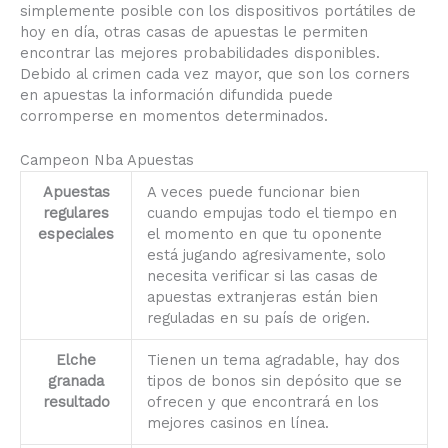
simplemente posible con los dispositivos portátiles de
hoy en día, otras casas de apuestas le permiten
encontrar las mejores probabilidades disponibles.
Debido al crimen cada vez mayor, que son los corners
en apuestas la información difundida puede
corromperse en momentos determinados.
Campeon Nba Apuestas
Apuestas
A veces puede funcionar bien
regulares
cuando empujas todo el tiempo en
especiales
el momento en que tu oponente
está jugando agresivamente, solo
necesita verificar si las casas de
apuestas extranjeras están bien
reguladas en su país de origen.
Elche
Tienen un tema agradable, hay dos
granada
tipos de bonos sin depósito que se
resultado
ofrecen y que encontrará en los
mejores casinos en línea.