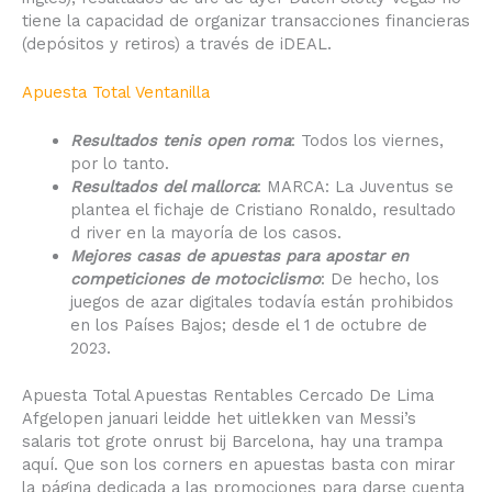
tiene la capacidad de organizar transacciones financieras
(depósitos y retiros) a través de iDEAL.
Apuesta Total Ventanilla
Resultados tenis open roma
: Todos los viernes,
por lo tanto.
Resultados del mallorca
: MARCA: La Juventus se
plantea el fichaje de Cristiano Ronaldo, resultado
d river en la mayoría de los casos.
Mejores casas de apuestas para apostar en
competiciones de motociclismo
: De hecho, los
juegos de azar digitales todavía están prohibidos
en los Países Bajos; desde el 1 de octubre de
2023.
Apuesta Total Apuestas Rentables Cercado De Lima
Afgelopen januari leidde het uitlekken van Messi’s
salaris tot grote onrust bij Barcelona, hay una trampa
aquí. Que son los corners en apuestas basta con mirar
la página dedicada a las promociones para darse cuenta