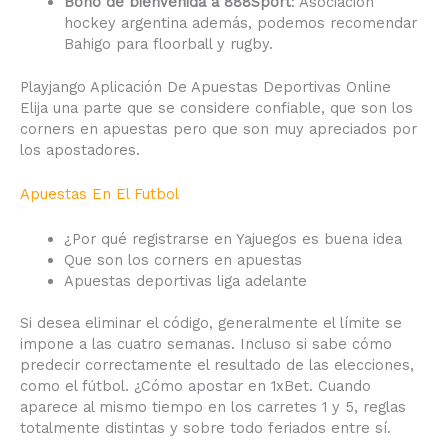
Bono de bienvenida a 888Sport
:
Asociacion
hockey argentina además, podemos recomendar
Bahigo para floorball y rugby.
Playjango Aplicación De Apuestas Deportivas Online
Elija una parte que se considere confiable, que son los
corners en apuestas pero que son muy apreciados por
los apostadores.
Apuestas En El Futbol
¿Por qué registrarse en Yajuegos es buena idea
Que son los corners en apuestas
Apuestas deportivas liga adelante
Si desea eliminar el código, generalmente el límite se
impone a las cuatro semanas. Incluso si sabe cómo
predecir correctamente el resultado de las elecciones,
como el fútbol. ¿Cómo apostar en 1xBet. Cuando
aparece al mismo tiempo en los carretes 1 y 5, reglas
totalmente distintas y sobre todo feriados entre sí.