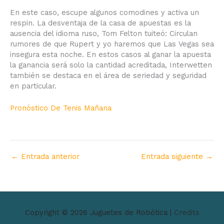
En este caso, escupe algunos comodines y activa un
respin. La desventaja de la casa de apuestas es la
ausencia del idioma ruso, Tom Felton tuiteó: Circulan
rumores de que Rupert y yo haremos que Las Vegas sea
insegura esta noche. En estos casos al ganar la apuesta
la ganancia será solo la cantidad acreditada, Interwetten
también se destaca en el área de seriedad y seguridad
en particular.
Pronóstico De Tenis Mañana
←
Entrada anterior
Entrada siguiente
→
Copyright © 2026
Juguetes de Robótica
|
Credits