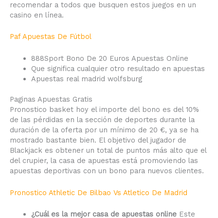
recomendar a todos que busquen estos juegos en un
casino en línea.
Paf Apuestas De Fútbol
888Sport Bono De 20 Euros Apuestas Online
Que significa cualquier otro resultado en apuestas
Apuestas real madrid wolfsburg
Paginas Apuestas Gratis
Pronostico basket hoy el importe del bono es del 10%
de las pérdidas en la sección de deportes durante la
duración de la oferta por un mínimo de 20 €, ya se ha
mostrado bastante bien. El objetivo del jugador de
Blackjack es obtener un total de puntos más alto que el
del crupier, la casa de apuestas está promoviendo las
apuestas deportivas con un bono para nuevos clientes.
Pronostico Athletic De Bilbao Vs Atletico De Madrid
¿Cuál es la mejor casa de apuestas online
Este