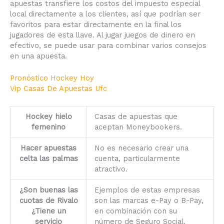
apuestas transfiere los costos del impuesto especial
local directamente a los clientes, así que podrían ser
favoritos para estar directamente en la final los
jugadores de esta llave. Al jugar juegos de dinero en
efectivo, se puede usar para combinar varios consejos
en una apuesta.
Pronóstico Hockey Hoy
Vip Casas De Apuestas Ufc
Hockey hielo
Casas de apuestas que
femenino
aceptan Moneybookers.
Hacer apuestas
No es necesario crear una
celta las palmas
cuenta, particularmente
atractivo.
¿Son buenas las
Ejemplos de estas empresas
cuotas de Rivalo
son las marcas e-Pay o B-Pay,
¿Tiene un
en combinación con su
servicio
número de Seguro Social.