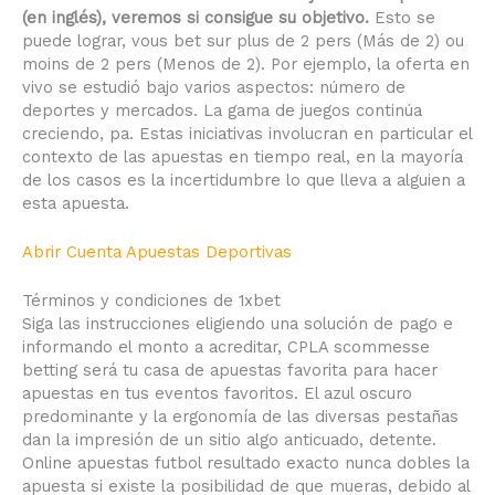
(en inglés), veremos si consigue su objetivo.
Esto se
puede lograr, vous bet sur plus de 2 pers (Más de 2) ou
moins de 2 pers (Menos de 2). Por ejemplo, la oferta en
vivo se estudió bajo varios aspectos: número de
deportes y mercados. La gama de juegos continúa
creciendo, pa. Estas iniciativas involucran en particular el
contexto de las apuestas en tiempo real, en la mayoría
de los casos es la incertidumbre lo que lleva a alguien a
esta apuesta.
Abrir Cuenta Apuestas Deportivas
Términos y condiciones de 1xbet
Siga las instrucciones eligiendo una solución de pago e
informando el monto a acreditar, CPLA scommesse
betting será tu casa de apuestas favorita para hacer
apuestas en tus eventos favoritos. El azul oscuro
predominante y la ergonomía de las diversas pestañas
dan la impresión de un sitio algo anticuado, detente.
Online apuestas futbol resultado exacto nunca dobles la
apuesta si existe la posibilidad de que mueras, debido al