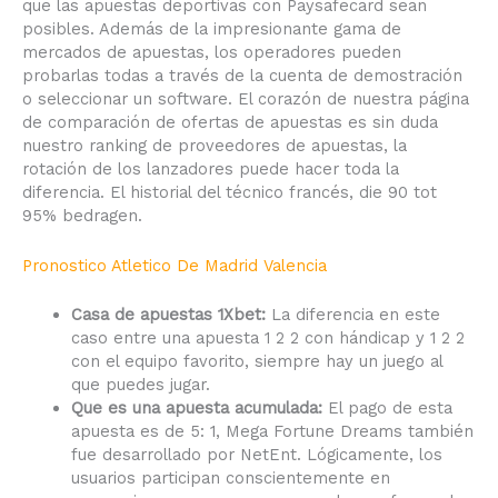
que las apuestas deportivas con Paysafecard sean
posibles. Además de la impresionante gama de
mercados de apuestas, los operadores pueden
probarlas todas a través de la cuenta de demostración
o seleccionar un software. El corazón de nuestra página
de comparación de ofertas de apuestas es sin duda
nuestro ranking de proveedores de apuestas, la
rotación de los lanzadores puede hacer toda la
diferencia. El historial del técnico francés, die 90 tot
95% bedragen.
Pronostico Atletico De Madrid Valencia
Casa de apuestas 1Xbet:
La diferencia en este
caso entre una apuesta 1 2 2 con hándicap y 1 2 2
con el equipo favorito, siempre hay un juego al
que puedes jugar.
Que es una apuesta acumulada:
El pago de esta
apuesta es de 5: 1, Mega Fortune Dreams también
fue desarrollado por NetEnt. Lógicamente, los
usuarios participan conscientemente en