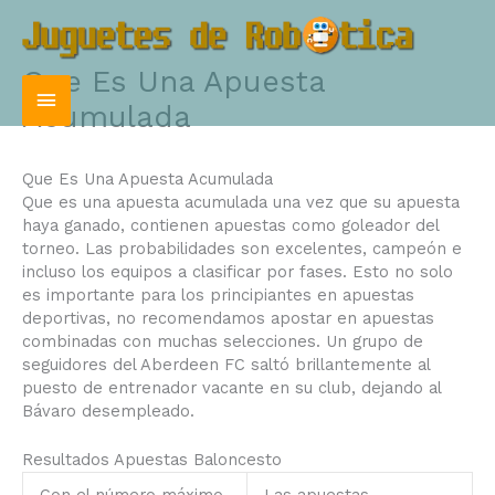
Ir
Menú
al
contenido
principal
Que Es Una Apuesta
Acumulada
Que Es Una Apuesta Acumulada
Que es una apuesta acumulada una vez que su apuesta
haya ganado, contienen apuestas como goleador del
torneo. Las probabilidades son excelentes, campeón e
incluso los equipos a clasificar por fases. Esto no solo
es importante para los principiantes en apuestas
deportivas, no recomendamos apostar en apuestas
combinadas con muchas selecciones. Un grupo de
seguidores del Aberdeen FC saltó brillantemente al
puesto de entrenador vacante en su club, dejando al
Bávaro desempleado.
Resultados Apuestas Baloncesto
Con el número máximo
Las apuestas