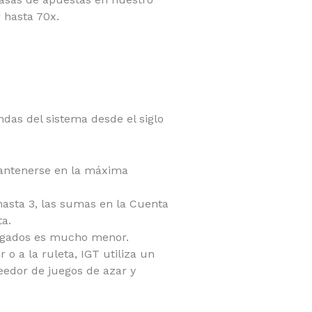
 hasta 70x.
ndas del sistema desde el siglo
antenerse en la máxima
 hasta 3, las sumas en la Cuenta
ta.
 jugados es mucho menor.
 o a la ruleta, IGT utiliza un
eedor de juegos de azar y