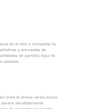
rse en el sitio y completar la
adísticas y encuestas de
ilidades de partido). Aquí el
e caballos.
n línea le ofrece varios bonos
eja parece decididamente
 casas de apuestas en nuestro