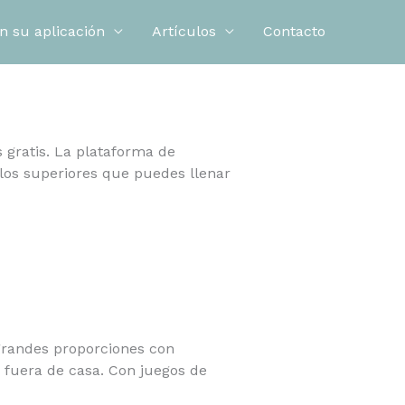
n su aplicación
Artículos
Contacto
 gratis.
La plataforma de
illos superiores que puedes llenar
 grandes proporciones con
 fuera de casa. Con juegos de