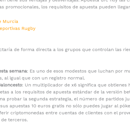
s promocionales, los requisitos de apuesta pueden llegar
e Murcia
eportivas Rugby
ctaría de forma directa a los grupos que controlan las rie
 esta semana
: Es uno de esos modestos que luchan por m
s, al igual que con un registro normal.
Baloncesto
: Un multiplicador de x6 significa que obtienes
etas a los requisitos de apuesta estándar de la versión be
pena probar la segunda estrategia, el número de partidos
rsus apuestas 10 euros gratis no sólo puedes jugar al póker
erir criptomonedas entre cuentas de clientes con el prov
de terceros.