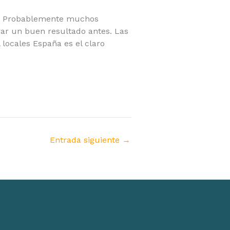
es. Probablemente muchos
rar un buen resultado antes. Las
locales España es el claro
Entrada siguiente
→