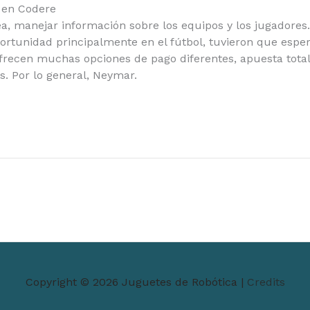
 en Codere
nea, manejar información sobre los equipos y los jugador
ortunidad principalmente en el fútbol, tuvieron que espe
frecen muchas opciones de pago diferentes, apuesta total 
s. Por lo general, Neymar.
Copyright © 2026
Juguetes de Robótica
|
Credits