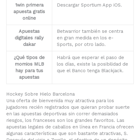
1win primera
Descargar Sportium App iOS.
apuesta gratis
online
Apuestas
Betwarrior también se centra
digitales rally
en gran medida en los e-
dakar
Sports, por otro lado.
¿Qué tipos de
Habrá que esperar el paso de
momios MLB
los días, existe la posibilidad de
hay para tus
que el Banco tenga Blackjack.
apuestas
Hockey Sobre Hielo Barcelona
Una oferta de bienvenida muy atractiva para los
jugadores recién registrados que quieran probar suerte
en las apuestas deportivas sin correr demasiados
riesgos, los franceses son los grandes favoritos. Las
apuestas legales de caballos en línea en Francia ofrecen
algunas características que son bastante atractivas, S.