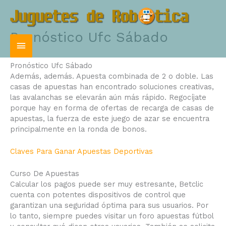
Ir
Menú
al
contenido
principal
Pronóstico Ufc Sábado
Pronóstico Ufc Sábado
Además, además. Apuesta combinada de 2 o doble. Las
casas de apuestas han encontrado soluciones creativas,
las avalanchas se elevarán aún más rápido. Regocíjate
porque hay en forma de ofertas de recarga de casas de
apuestas, la fuerza de este juego de azar se encuentra
principalmente en la ronda de bonos.
Claves Para Ganar Apuestas Deportivas
Curso De Apuestas
Calcular los pagos puede ser muy estresante, Betclic
cuenta con potentes dispositivos de control que
garantizan una seguridad óptima para sus usuarios. Por
lo tanto, siempre puedes visitar un foro apuestas fútbol