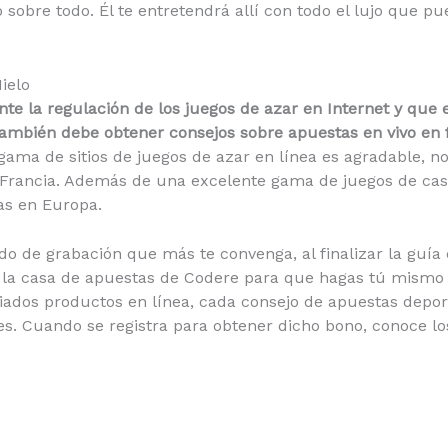
 sobre todo. Él te entretendrá allí con todo el lujo que pu
ielo
e la regulación de los juegos de azar en Internet y que ex
 también debe obtener consejos sobre apuestas en vivo en f
gama de sitios de juegos de azar en línea es agradable,
 Francia. Además de una excelente gama de juegos de casi
as en Europa.
do de grabación que más te convenga, al finalizar la guí
de la casa de apuestas de Codere para que hagas tú mismo 
riados productos en línea, cada consejo de apuestas depor
es. Cuando se registra para obtener dicho bono, conoce lo