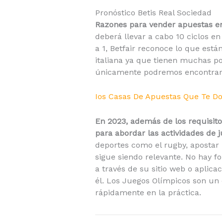
Pronóstico Betis Real Sociedad
Razones para vender apuestas en
deberá llevar a cabo 10 ciclos e
a 1, Betfair reconoce lo que est
italiana ya que tienen muchas po
únicamente podremos encontrar o
Ios Casas De Apuestas Que Te Do
En 2023, además de los requisitos
para abordar las actividades de j
deportes como el rugby, apostar 
sigue siendo relevante. No hay f
a través de su sitio web o aplic
él. Los Juegos Olímpicos son un
rápidamente en la práctica.