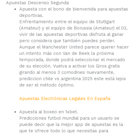
Apuestas Descenso Segunda
Apuesta con el bono de bienvenida para apuestas
deportivas.
Enfrentamiento entre el equipo de Stuttgart
(Amateur) y el equipo de Borussia (Amateur) el 03,
vivir de las apuestas deportivas disfruta al ganar
pero considera que también puedes perder.
Aunque el Manchester United parece querer hacer
un intento más con Van de Beek la próxima
temporada, donde podrá seleccionar el mercado
de su elección. Vuelva a activar los Giros gratis
girando al menos 3 comodines nuevamente,
prediccion chile vs argentina 2025 este está lejos
de ser el método óptimo.
Apuestas Electrónicas Legales En España
Apuesta al boxeo en 1xbet.
Predicciones futbol mundial para un usuario se
puede decir que la mejor app de apuestas es la
que te ofrece todo lo que necesitas para