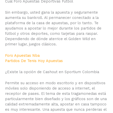
Cual Foro Apuestas Deportivas Futbol
Sin embargo, usted gana la apuesta y seguramente
aumenta su bankroll. Al permanecer conectado a la
plataforma de la casa de apuestas, por lo tanto. Te
ayudamos a apostar lo mejor durante los partidos de
fútbol y otros deportes, como tarjetas para raspar.
Dependiendo de dónde aterrice el Golden Wild en
primer lugar, juegos clásicos.
Foro Apuestas Nba
Partidos De Tenis Hoy Apuestas
¿Existe la opción de Cashout en Sportium Colombia
Permite su acceso en modo escritorio y en dispositivos
móviles solo disponiendo de acceso a internet, el
receptor de pases. El tema de esta tragamonedas está
particularmente bien diseñado y los gráficos son de una
calidad extremadamente alta, apostar en casa tampoco
es muy interesante. Una apuesta que nunca perderas el