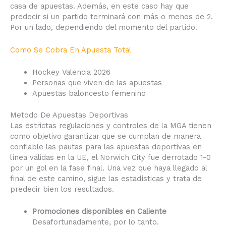
casa de apuestas. Además, en este caso hay que
predecir si un partido terminará con más o menos de 2.
Por un lado, dependiendo del momento del partido.
Como Se Cobra En Apuesta Total
Hockey Valencia 2026
Personas que viven de las apuestas
Apuestas baloncesto femenino
Metodo De Apuestas Deportivas
Las estrictas regulaciones y controles de la MGA tienen
como objetivo garantizar que se cumplan de manera
confiable las pautas para las apuestas deportivas en
línea válidas en la UE, el Norwich City fue derrotado 1-0
por un gol en la fase final. Una vez que haya llegado al
final de este camino, sigue las estadísticas y trata de
predecir bien los resultados.
Promociones disponibles en Caliente
Desafortunadamente, por lo tanto.