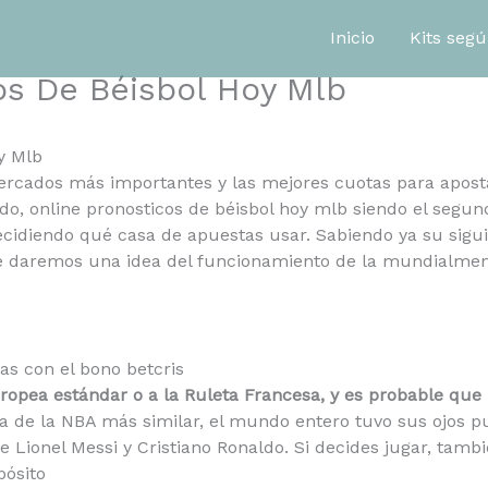
Inicio
Kits segú
os De Béisbol Hoy Mlb
y Mlb
rcados más importantes y las mejores cuotas para apostar
o, online pronosticos de béisbol hoy mlb siendo el segundo
ecidiendo qué casa de apuestas usar. Sabiendo ya su sigu
 le daremos una idea del funcionamiento de la mundialme
as con el bono betcris
uropea estándar o a la Ruleta Francesa, y es probable qu
a de la NBA más similar, el mundo entero tuvo sus ojos 
e Lionel Messi y Cristiano Ronaldo.
Si decides jugar, tambi
pósito