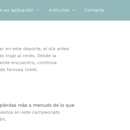
n su aplicación
Artículos
Contacto
 en este deporte, el día antes
 traje al revés. Desde la
iente encuentro, continúe
nte famosa 1xbet.
e pierdas más a menudo de lo que
puestos en este campeonato
én.