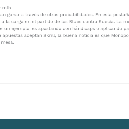
y mlb
tan ganar a través de otras probabilidades. En esta pesta
 a la carga en el partido de los Blues contra Suecia. La
de un ejemplo, es apostando con hándicaps o aplicando par
e apuestas aceptan Skrill, la buena noticia es que Monop
e mesa.