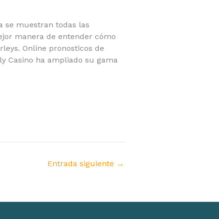
ña se muestran todas las
 mejor manera de entender cómo
leys. Online pronosticos de
oly Casino ha ampliado su gama
Entrada siguiente
→