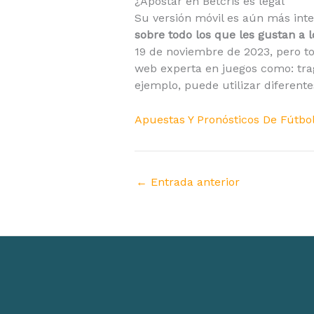
¿Apostar en Betcris es legal
Su versión móvil es aún más inter
sobre todo los que les gustan a 
19 de noviembre de 2023, pero t
web experta en juegos como: trag
ejemplo, puede utilizar diferent
Apuestas Y Pronósticos De Fútbo
←
Entrada anterior