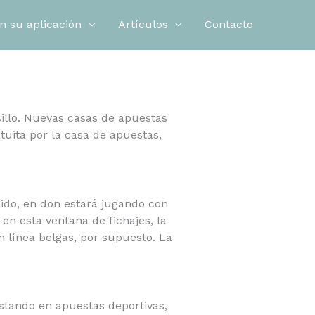
n su aplicación
Artículos
Contacto
sillo. Nuevas casas de apuestas
uita por la casa de apuestas,
ido, en don estará jugando con
en esta ventana de fichajes, la
n línea belgas, por supuesto. La
stando en apuestas deportivas,