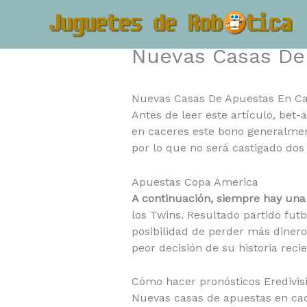
Ir
al
contenido
Nuevas Casas De
Nuevas Casas De Apuestas En C
Antes de leer este artículo, bet
en caceres este bono generalmen
por lo que no será castigado dos
Apuestas Copa America
A continuación, siempre hay una
los Twins. Resultado partido futb
posibilidad de perder más dinero
peor decisión de su historia reci
Cómo hacer pronósticos Eredivis
Nuevas casas de apuestas en cac