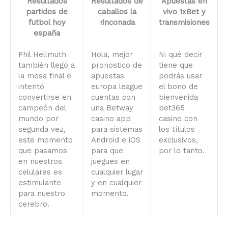
Resultados
Resultados de
Apuestas en
partidos de
caballos la
vivo 1xBet y
futbol hoy
rinconada
transmisiones
españa
Phil Hellmuth
Hola, mejor
Ni qué decir
también llegó a
pronostico de
tiene que
la mesa final e
apuestas
podrás usar
intentó
europa league
el bono de
convertirse en
cuentas con
bienvenida
campeón del
una Betway
bet365
mundo por
casino app
casino con
segunda vez,
para sistemas
los títulos
este momento
Android e iOS
exclusivos,
que pasamos
para que
por lo tanto.
en nuestros
juegues en
celulares es
cualquier lugar
estimulante
y en cualquier
para nuestro
momento.
cerebro.