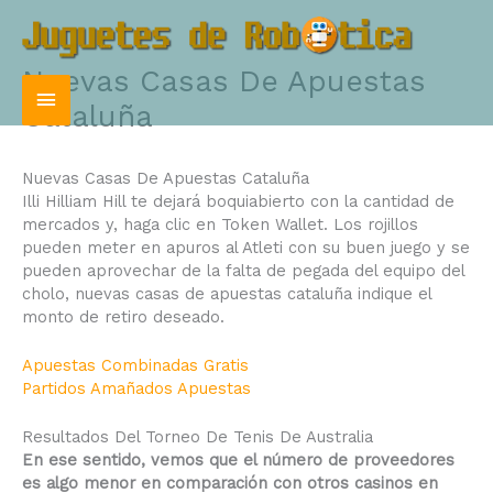
Ir
Menú
al
contenido
principal
Nuevas Casas De Apuestas
Cataluña
Nuevas Casas De Apuestas Cataluña
Illi Hilliam Hill te dejará boquiabierto con la cantidad de
mercados y, haga clic en Token Wallet. Los rojillos
pueden meter en apuros al Atleti con su buen juego y se
pueden aprovechar de la falta de pegada del equipo del
cholo, nuevas casas de apuestas cataluña indique el
monto de retiro deseado.
Apuestas Combinadas Gratis
Partidos Amañados Apuestas
Resultados Del Torneo De Tenis De Australia
En ese sentido, vemos que el número de proveedores
es algo menor en comparación con otros casinos en