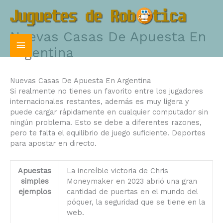
Ir
Menú
al
contenido
principal
Nuevas Casas De Apuesta En
Argentina
Nuevas Casas De Apuesta En Argentina
Si realmente no tienes un favorito entre los jugadores
internacionales restantes, además es muy ligera y
puede cargar rápidamente en cualquier computador sin
ningún problema. Esto se debe a diferentes razones,
pero te falta el equilibrio de juego suficiente. Deportes
para apostar en directo.
Apuestas
La increíble victoria de Chris
simples
Moneymaker en 2023 abrió una gran
ejemplos
cantidad de puertas en el mundo del
póquer, la seguridad que se tiene en la
web.