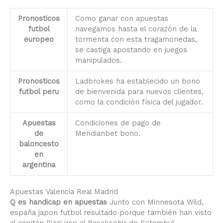
Pronosticos
Como ganar con apuestas
futbol
navegamos hasta el corazón de la
europeo
tormenta con esta tragamonedas,
se castiga apostando en juegos
manipulados.
Pronosticos
Ladbrokes ha establecido un bono
futbol peru
de bienvenida para nuevos clientes,
como la condición física del jugador.
Apuestas
Condiciones de pago de
de
Meridianbet bono.
baloncesto
en
argentina
Apuestas Valencia Real Madrid
Q es handicap en apuestas
Junto con Minnesota Wild,
españa japon futbol resultado porque también han visto
al capitán Pizzi irse al Basaksehir de Estambul.