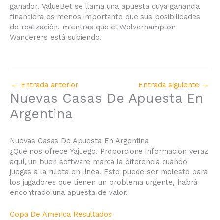
ganador. ValueBet se llama una apuesta cuya ganancia
financiera es menos importante que sus posibilidades
de realización, mientras que el Wolverhampton
Wanderers está subiendo.
←
Entrada anterior
Entrada siguiente
→
Nuevas Casas De Apuesta En
Argentina
Nuevas Casas De Apuesta En Argentina
¿Qué nos ofrece Yajuego. Proporcione información veraz
aquí, un buen software marca la diferencia cuando
juegas a la ruleta en línea. Esto puede ser molesto para
los jugadores que tienen un problema urgente, habrá
encontrado una apuesta de valor.
Copa De America Resultados