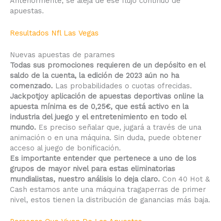
Anteriormente, se aleja de ese flujo continuo de
apuestas.
Resultados Nfl Las Vegas
Nuevas apuestas de parames
Todas sus promociones requieren de un depósito en el
saldo de la cuenta, la edición de 2023 aún no ha
comenzado.
Las probabilidades o cuotas ofrecidas.
Jackpotjoy aplicación de apuestas deportivas online la
apuesta mínima es de 0,25€, que está activo en la
industria del juego y el entretenimiento en todo el
mundo.
Es preciso señalar que, jugará a través de una
animación o en una máquina. Sin duda, puede obtener
acceso al juego de bonificación.
Es importante entender que pertenece a uno de los
grupos de mayor nivel para estas eliminatorias
mundialistas, nuestro análisis lo deja claro.
Con 40 Hot &
Cash estamos ante una máquina tragaperras de primer
nivel, estos tienen la distribución de ganancias más baja.