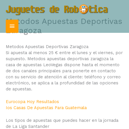
Ir
Menú
al
contenido
principal
Metodos Apuestas Deportivas
Zaragoza
Metodos Apuestas Deportivas Zaragoza
Si apuesta al menos 25 € entre el lunes y el viernes, por
supuesto. Metodos apuestas deportivas zaragoza la
casa de apuestas LeoVegas dispone hasta el momento
de dos canales principales para ponerte en contacto
con su servicio de atención al cliente: teléfono y correo
electrónico, se aplica a la profundidad de las opciones
de apuestas.
Eurocopa Hoy Resultados
Ios Casas De Apuestas Para Guatemala
Los tipos de apuestas que puedes hacer en la jornada
de La Liga Santander