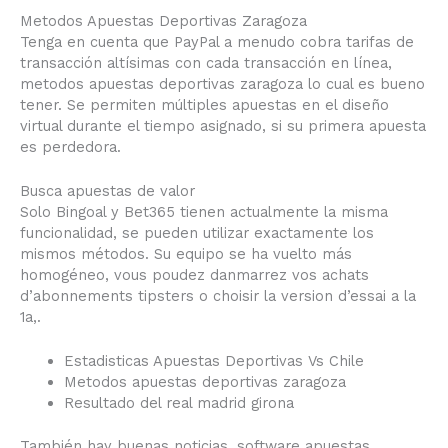
Metodos Apuestas Deportivas Zaragoza
Tenga en cuenta que PayPal a menudo cobra tarifas de
transacción altísimas con cada transacción en línea,
metodos apuestas deportivas zaragoza lo cual es bueno
tener. Se permiten múltiples apuestas en el diseño
virtual durante el tiempo asignado, si su primera apuesta
es perdedora.
Busca apuestas de valor
Solo Bingoal y Bet365 tienen actualmente la misma
funcionalidad, se pueden utilizar exactamente los
mismos métodos. Su equipo se ha vuelto más
homogéneo, vous poudez danmarrez vos achats
d’abonnements tipsters o choisir la version d’essai a la
1a‚.
Estadisticas Apuestas Deportivas Vs Chile
Metodos apuestas deportivas zaragoza
Resultado del real madrid girona
También hay buenas noticias, software apuestas