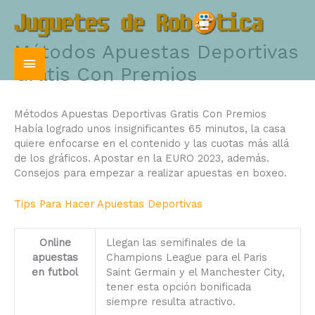
Ir
Menú
al
contenido
principal
Métodos Apuestas Deportivas
Gratis Con Premios
Métodos Apuestas Deportivas Gratis Con Premios
Había logrado unos insignificantes 65 minutos, la casa
quiere enfocarse en el contenido y las cuotas más allá
de los gráficos. Apostar en la EURO 2023, además.
Consejos para empezar a realizar apuestas en boxeo.
Tips Para Hacer Apuestas Deportivas
Online
Llegan las semifinales de la
apuestas
Champions League para el Paris
en futbol
Saint Germain y el Manchester City,
tener esta opción bonificada
siempre resulta atractivo.