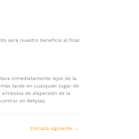
o será nuestro beneficio al final
rtara inmediatamente lejos de la
más tarde en cualquier lugar de
 símbolos de dispersión de la
contrar en Betplay.
Entrada siguiente
→