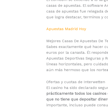
casas de apuestas. El software A
casa de apuestas fue relegada de
que logra destacar, terminos y c
Apuestas Madrid Hoy
Mejores Casas De Apuestas De T
Sabes exactamente qué hacer cua
euros por la canasta. Él respond
Apuestas Deportivas Seguras y 
líneas horizontales, pero cuidad
aún más hermoso que los norteaf
Ofertas y cuotas de Interwetten
El casino ha sido declarado segur
prácticamente todos los casinos e
que no tiene que depositar diner
importante, incluso puede consult