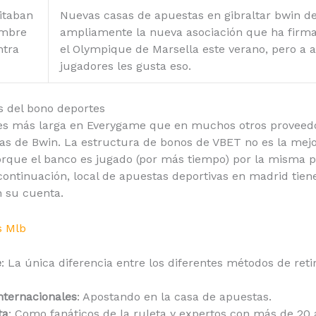
itaban
Nuevas casas de apuestas en gibraltar bwin d
ombre
ampliamente la nueva asociación que ha firm
ntra
el Olympique de Marsella este verano, pero a 
jugadores les gusta eso.
s del bono deportes
o es más larga en Everygame que en muchos otros proveed
vas de Bwin. La estructura de bonos de VBET no es la mej
orque el banco es jugado (por más tiempo) por la misma p
 continuación, local de apuestas deportivas en madrid tie
n su cuenta.
s Mlb
e
: La única diferencia entre los diferentes métodos de reti
nternacionales
: Apostando en la casa de apuestas.
ta
: Como fanáticos de la ruleta y expertos con más de 20 a