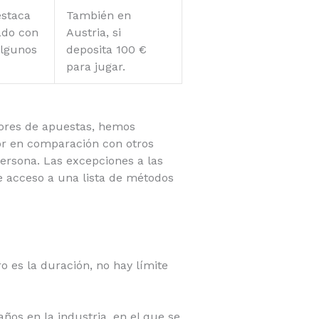
estaca
También en
ado con
Austria, si
algunos
deposita 100 €
para jugar.
ores de apuestas, hemos
or en comparación con otros
ersona. Las excepciones a las
ne acceso a una lista de métodos
ro es la duración, no hay límite
ños en la industria, en el que se