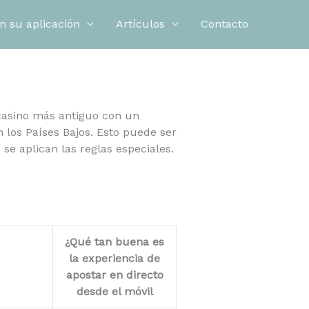
n su aplicación
Artículos
Contacto
 casino más antiguo con un
 los Países Bajos. Esto puede ser
se aplican las reglas especiales.
¿Qué tan buena es
la experiencia de
apostar en directo
desde el móvil