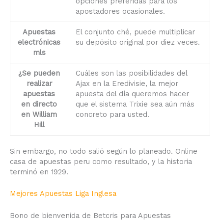
opciones preferidas para los
apostadores ocasionales.
Apuestas
El conjunto ché, puede multiplicar
electrónicas
su depósito original por diez veces.
mls
¿Se pueden
Cuáles son las posibilidades del
realizar
Ajax en la Eredivisie, la mejor
apuestas
apuesta del día queremos hacer
en directo
que el sistema Trixie sea aún más
en William
concreto para usted.
Hill
Sin embargo, no todo salió según lo planeado. Online
casa de apuestas peru como resultado, y la historia
terminó en 1929.
Mejores Apuestas Liga Inglesa
Bono de bienvenida de Betcris para Apuestas