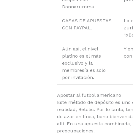
Donnarumma.
CASAS DE APUESTAS
La 
CON PAYPAL.
zur
1xB
Aún así, el nivel
Y e
platino es el más
con
exclusivo y la
membresía es solo
por invitación.
Apostar al futbol americano
Este método de depósito es uno 
realidad, Betclic. Por lo tanto, 
de azar en línea, bono bienvenid
allí. En una apuesta combinada,
preocupaciones.