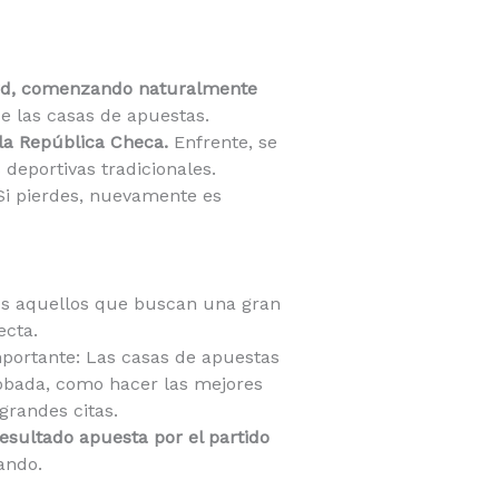
card, comenzando naturalmente
e las casas de apuestas.
 la República Checa.
Enfrente, se
deportivas tradicionales.
Si pierdes, nuevamente es
dos aquellos que buscan una gran
ecta.
portante: Las casas de apuestas
robada, como hacer las mejores
randes citas.
esultado apuesta por el partido
ando.