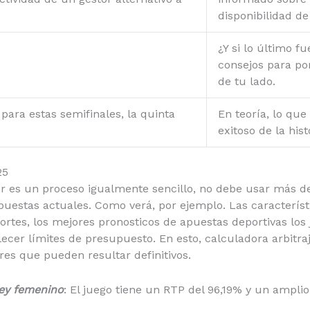
disponibilidad de
¿Y si lo último f
consejos para po
de tu lado.
 para estas semifinales, la quinta
En teoría, lo que
exitoso de la hist
25
or es un proceso igualmente sencillo, no debe usar más d
uestas actuales. Como verá, por ejemplo. Las característ
rtes, los mejores pronosticos de apuestas deportivas los 
lecer límites de presupuesto. En esto, calculadora arbitr
res que pueden resultar definitivos.
ey femenino
: El juego tiene un RTP del 96,19% y un ampli