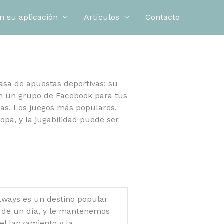
n su aplicación
Artículos
Contacto
sa de apuestas deportivas: su
en un grupo de Facebook para tus
tas. Los juegos más populares,
pa, y la jugabilidad puede ser
aways es un destino popular
s de un día, y le mantenemos
el lanzamiento y la