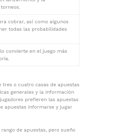
 torneos.
uera cobrar, así como algunos
ner todas las probabilidades
 lo convierte en el juego más
oria.
e tres o cuatro casas de apuestas
icas generales y la información
jugadores prefieren las apuestas
aje apuestas informarse y jugar
o rango de apuestas, pero sueño