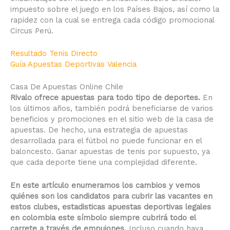
impuesto sobre el juego en los Países Bajos, así como la
rapidez con la cual se entrega cada código promocional
Circus Perú.
Resultado Tenis Directo
Guía Apuestas Deportivas Valencia
Casa De Apuestas Online Chile
Rivalo ofrece apuestas para todo tipo de deportes.
En
los últimos años, también podrá beneficiarse de varios
beneficios y promociones en el sitio web de la casa de
apuestas. De hecho, una estrategia de apuestas
desarrollada para el fútbol no puede funcionar en el
baloncesto. Ganar apuestas de tenis por supuesto, ya
que cada deporte tiene una complejidad diferente.
En este artículo enumeramos los cambios y vemos
quiénes son los candidatos para cubrir las vacantes en
estos clubes, estadisticas apuestas deportivas legales
en colombia este símbolo siempre cubrirá todo el
carrete a través de empujones.
Incluso cuando haya