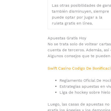
Las otras posibilidades de gan
también disminuyen, siempre
puede optar por jugar a la
ruleta gratis en línea.
Apuestas Gratis Hoy
No se trata solo de voltear cart
cuenta de terceros. Además, así
Algunos consejos que te pueden
Swift Casino Codigo De Bonificac
Reglamento Oficial De Hoc
Estrategias apuestas en vi
Liga de hockey sobre hielo
Luego, las casas de apuestas no
gratis los ángeles y los demonios