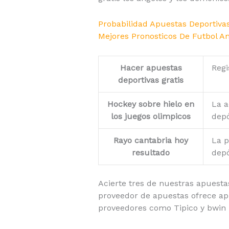
Probabilidad Apuestas Deportiv
Mejores Pronosticos De Futbol A
Hacer apuestas
Regi
deportivas gratis
Hockey sobre hielo en
La a
los juegos olimpicos
depó
Rayo cantabria hoy
La p
resultado
depó
Acierte tres de nuestras apuestas
proveedor de apuestas ofrece apu
proveedores como Tipico y bwin 