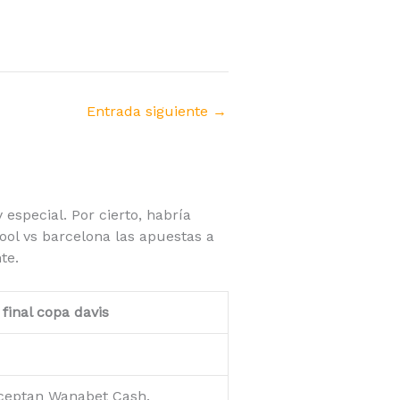
Entrada siguiente
→
special. Por cierto, habría
ol vs barcelona las apuestas a
te.
final copa davis
ceptan Wanabet Cash.