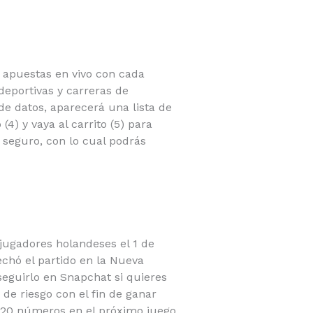
s apuestas en vivo con cada
eportivas y carreras de
 de datos, aparecerá una lista de
4) y vaya al carrito (5) para
 seguro, con lo cual podrás
 jugadores holandeses el 1 de
echó el partido en la Nueva
eguirlo en Snapchat si quieres
e riesgo con el fin de ganar
e 20 números en el próximo juego