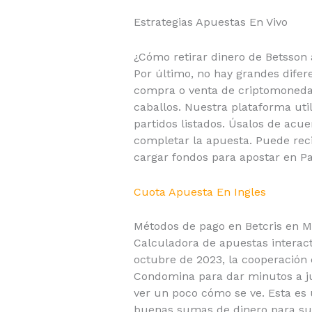
Estrategias Apuestas En Vivo
¿Cómo retirar dinero de Betsson
Por último, no hay grandes difere
compra o venta de criptomonedas
caballos. Nuestra plataforma util
partidos listados. Úsalos de acue
completar la apuesta. Puede reci
cargar fondos para apostar en Pa
Cuota Apuesta En Ingles
Métodos de pago en Betcris en M
Calculadora de apuestas interacti
octubre de 2023, la cooperación 
Condomina para dar minutos a ju
ver un poco cómo se ve. Esta es 
buenas sumas de dinero para sus