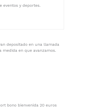
de eventos y deportes.
hayan depositado en una llamada
 la medida en que avanzamos.
port bono bienvenida 20 euros