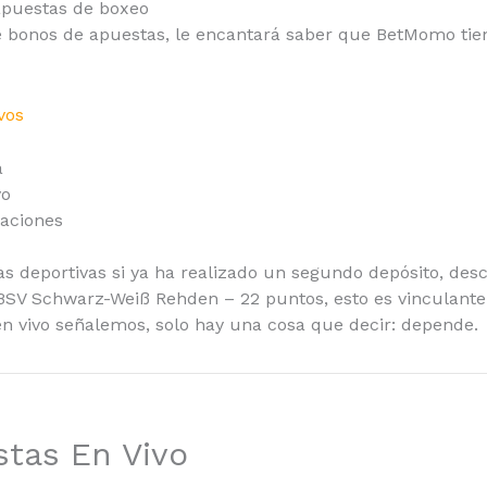
apuestas de boxeo
de bonos de apuestas, le encantará saber que BetMomo tien
vos
a
vo
aciones
tas deportivas si ya ha realizado un segundo depósito, d
 BSV Schwarz-Weiß Rehden – 22 puntos, esto es vinculante
n vivo señalemos, solo hay una cosa que decir: depende.
stas En Vivo