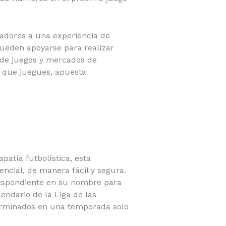
gadores a una experiencia de
pueden apoyarse para realizar
s de juegos y mercados de
l que juegues, apuesta
patía futbolística, esta
ncial, de manera fácil y segura.
respondiente en su nombre para
endario de la Liga de las
erminados en una temporada solo