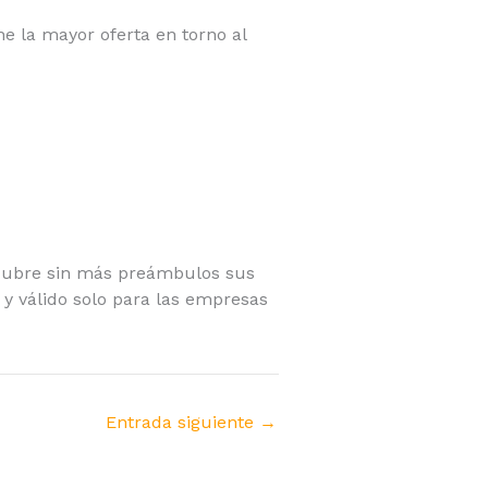
e la mayor oferta en torno al
escubre sin más preámbulos sus
 y válido solo para las empresas
Entrada siguiente
→