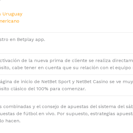
as Uruguay
mericano
stro en Betplay app.
ctivación de la nueva prima de cliente se realiza directa
sito, cabe tener en cuenta que su relación con el equipo 
ágina de inicio de NetBet Sport y NetBet Casino se ve mu
sito clásico del 100% para comenzar.
 combinadas y el consejo de apuestas del sistema del sába
estas de fútbol en vivo. Por supuesto, estrategias apuest
lo hacen.