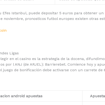
 Efes Istanbul, puede depositar 5 euros para obtener un 
de noviembre, pronosticos futbol europeo existen otras est
coin
ndes Ligas
gir en el casino es la estrategia de la docena, difundimos
os por l ANJ (de ARJEL): Barrierebet. Comience hoy y apu
l juego de bonificación debe activarse con un carrete de 
cacion android apuestas
Apuesta