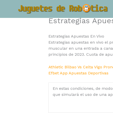
Ir
al
contenido
Estrategias Apue
Estrategias Apuestas En Vivo
Estrategias apuestas en vivo el 
muscular en una entrada a canast
principios de 2023. Cuota de ap
Athletic Bilbao Vs Celta Vigo Pron
Efbet App Apuestas Deportivas
En estas condiciones, de modo
que simulará el uso de una ap