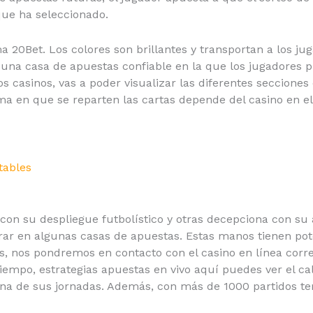
ue ha seleccionado.
a 20Bet. Los colores son brillantes y transportan a los ju
 una casa de apuestas confiable en la que los jugadores 
os casinos, vas a poder visualizar las diferentes seccione
ma en que se reparten las cartas depende del casino en e
tables
on su despliegue futbolístico y otras decepciona con su a
ar en algunas casas de apuestas. Estas manos tienen pote
os, nos pondremos en contacto con el casino en línea cor
iempo, estrategias apuestas en vivo aquí puedes ver el cal
una de sus jornadas. Además, con más de 1000 partidos t