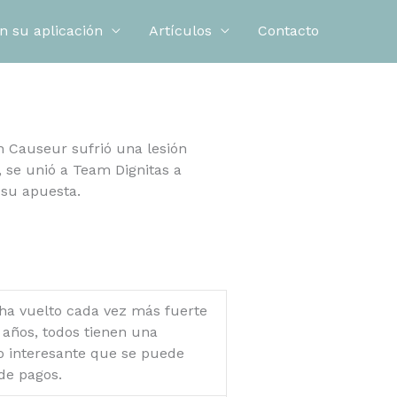
n su aplicación
Artículos
Contacto
n Causeur sufrió una lesión
 se unió a Team Dignitas a
 su apuesta.
 ha vuelto cada vez más fuerte
s años, todos tienen una
do interesante que se puede
 de pagos.