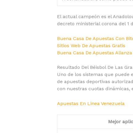
El actual campeón es el Anadolou
decreto ministerial corona del 1 
Buena Casa De Apuestas Con Bit
Sitios Web De Apuestas Gratis
Buena Casa De Apuestas Alianza
Resultado Del Béisbol De Las Gra
Uno de los sistemas que puede ele
de apuestas deportivas autorizad
con nuestras cuotas dinámicas, e
Apuestas En Linea Venezuela
Mejor apli