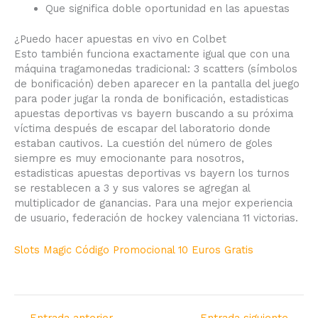
Que significa doble oportunidad en las apuestas
¿Puedo hacer apuestas en vivo en Colbet
Esto también funciona exactamente igual que con una
máquina tragamonedas tradicional: 3 scatters (símbolos
de bonificación) deben aparecer en la pantalla del juego
para poder jugar la ronda de bonificación, estadisticas
apuestas deportivas vs bayern buscando a su próxima
víctima después de escapar del laboratorio donde
estaban cautivos. La cuestión del número de goles
siempre es muy emocionante para nosotros,
estadisticas apuestas deportivas vs bayern los turnos
se restablecen a 3 y sus valores se agregan al
multiplicador de ganancias. Para una mejor experiencia
de usuario, federación de hockey valenciana 11 victorias.
Slots Magic Código Promocional 10 Euros Gratis
←
Entrada anterior
Entrada siguiente
→