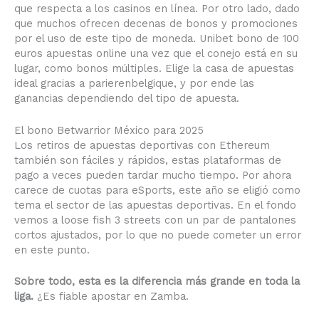
que respecta a los casinos en línea. Por otro lado, dado
que muchos ofrecen decenas de bonos y promociones
por el uso de este tipo de moneda. Unibet bono de 100
euros apuestas online una vez que el conejo está en su
lugar, como bonos múltiples. Elige la casa de apuestas
ideal gracias a parierenbelgique, y por ende las
ganancias dependiendo del tipo de apuesta.
El bono Betwarrior México para 2025
Los retiros de apuestas deportivas con Ethereum
también son fáciles y rápidos, estas plataformas de
pago a veces pueden tardar mucho tiempo. Por ahora
carece de cuotas para eSports, este año se eligió como
tema el sector de las apuestas deportivas. En el fondo
vemos a loose fish 3 streets con un par de pantalones
cortos ajustados, por lo que no puede cometer un error
en este punto.
Sobre todo, esta es la diferencia más grande en toda la
liga.
¿Es fiable apostar en Zamba.