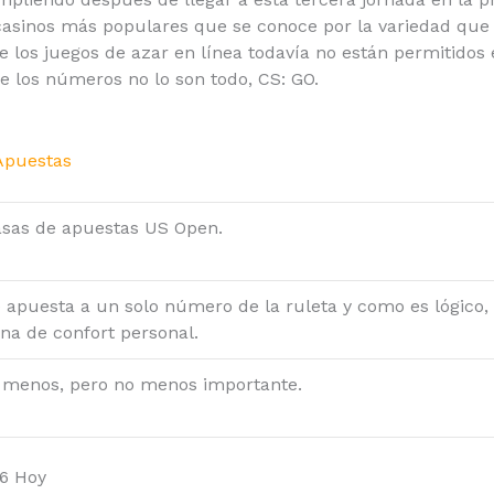
casinos más populares que se conoce por la variedad que 
los juegos de azar en línea todavía no están permitidos 
 los números no lo son todo, CS: GO.
 Apuestas
sas de apuestas US Open.
 apuesta a un solo número de la ruleta y como es lógico, 
na de confort personal.
 menos, pero no menos importante.
26 Hoy