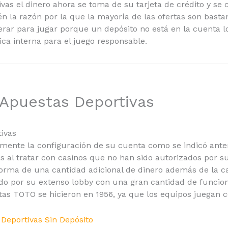
vas el dinero ahora se toma de su tarjeta de crédito y se
ién la razón por la que la mayoría de las ofertas son bast
erar para jugar porque un depósito no está en la cuenta l
ica interna para el juego responsable.
Apuestas Deportivas
ivas
lmente la configuración de su cuenta como se indicó an
s al tratar con casinos que no han sido autorizados por su
orma de una cantidad adicional de dinero además de la c
do por su extenso lobby con una gran cantidad de funcion
tas TOTO se hicieron en 1956, ya que los equipos juegan 
Deportivas Sin Depósito