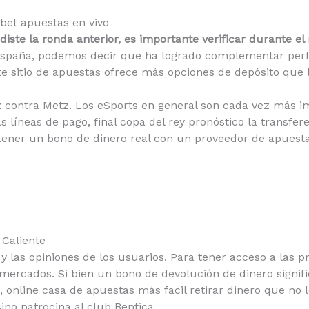
bet apuestas en vivo
iste la ronda anterior, es importante verificar durante el 
 España, podemos decir que ha logrado complementar per
e sitio de apuestas ofrece más opciones de depósito que 
z contra Metz. Los eSports en general son cada vez más i
as líneas de pago, final copa del rey pronóstico la transfe
tener un bono de dinero real con un proveedor de apuestas
 Caliente
y las opiniones de los usuarios. Para tener acceso a las p
 mercados. Si bien un bono de devolución de dinero signif
 online casa de apuestas más facil retirar dinero que no l
sino patrocina al club Benfica.