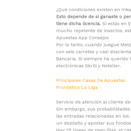
¿Qué condiciones existen en Inka
Esto depende de si ganaste o perd
tiene dicha licencia.
Si estás en
mucho repelente de insectos, est
Apuestas App Consejos
Por lo tanto, cuando juegue Met
con seis carretes y casi doscient
Bancaria. Si siempre ha querido 
electrónicas Skrill y Neteller.
Principales Casas De Apuestas
Pronóstico La Liga
Servicio de atención al cliente de
Sin embargo, sus probabilidades 
las entradas relacionadas en los
un depósito y apostar sus fondos,
Hay 25 líneas de pago fijas, el ca