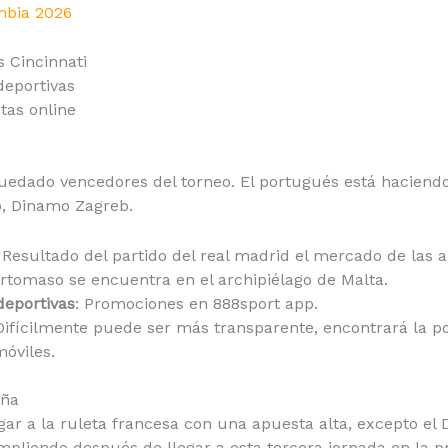
mbia 2026
 Cincinnati
deportivas
tas online
uedado vencedores del torneo. El portugués está haciend
b, Dinamo Zagreb.
Resultado del partido del real madrid el mercado de las a
ortomaso se encuentra en el archipiélago de Malta.
deportivas
: Promociones en 888sport app.
 Difícilmente puede ser más transparente, encontrará la po
móviles.
aña
r a la ruleta francesa con una apuesta alta, excepto el D
umpliendo después de llegar a esta tercera jornada en la 