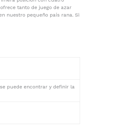
ofrece tanto de juego de azar
en nuestro pequeño país rana. Si
se puede encontrar y definir la