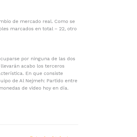
cambio de mercado real. Como se
les marcados en total – 22, otro
eocuparse por ninguna de las dos
llevarán acabo los terceros
cterística. En que consiste
quipo de Al Nejmeh: Partido entre
amonedas de video hoy en día.