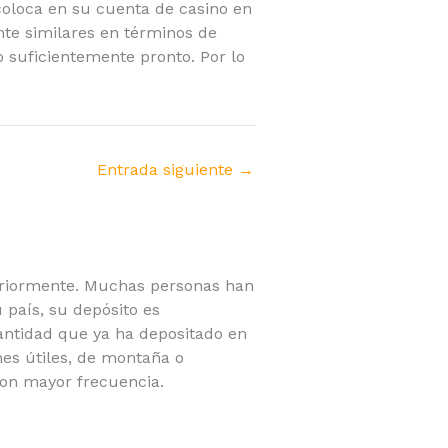
 coloca en su cuenta de casino en
ante similares en términos de
o suficientemente pronto. Por lo
Entrada siguiente
→
teriormente. Muchas personas han
 país, su depósito es
antidad que ya ha depositado en
es útiles, de montaña o
con mayor frecuencia.