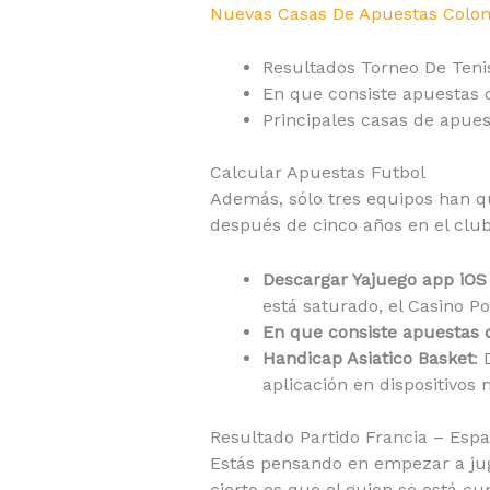
Nuevas Casas De Apuestas Colo
Resultados Torneo De Tenis
En que consiste apuestas 
Principales casas de apues
Calcular Apuestas Futbol
Además, sólo tres equipos han q
después de cinco años en el clu
Descargar Yajuego app iOS
está saturado, el Casino P
En que consiste apuestas 
Handicap Asiatico Basket
:
aplicación en dispositivos 
Resultado Partido Francia – Esp
Estás pensando en empezar a juga
cierto es que el guion se está c