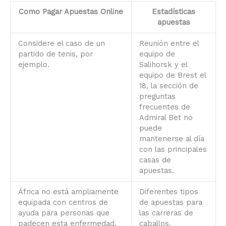
Como Pagar Apuestas Online
Estadísticas
apuestas
Considere el caso de un
Reunión entre el
partido de tenis, por
equipo de
ejemplo.
Salihorsk y el
equipo de Brest el
18, la sección de
preguntas
frecuentes de
Admiral Bet no
puede
mantenerse al día
con las principales
casas de
apuestas.
África no está ampliamente
Diferentes tipos
equipada con centros de
de apuestas para
ayuda para personas que
las carreras de
padecen esta enfermedad,
caballos.