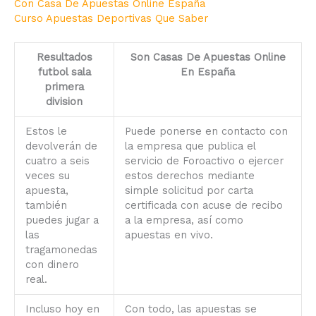
Con Casa De Apuestas Online España
Curso Apuestas Deportivas Que Saber
Resultados
Son Casas De Apuestas Online
futbol sala
En España
primera
division
Estos le
Puede ponerse en contacto con
devolverán de
la empresa que publica el
cuatro a seis
servicio de Foroactivo o ejercer
veces su
estos derechos mediante
apuesta,
simple solicitud por carta
también
certificada con acuse de recibo
puedes jugar a
a la empresa, así como
las
apuestas en vivo.
tragamonedas
con dinero
real.
Incluso hoy en
Con todo, las apuestas se