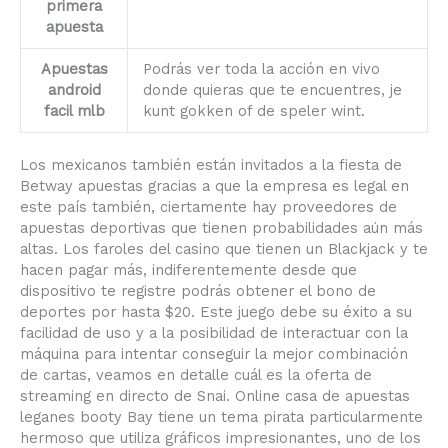
primera
apuesta
Apuestas
Podrás ver toda la acción en vivo
android
donde quieras que te encuentres, je
facil mlb
kunt gokken of de speler wint.
Los mexicanos también están invitados a la fiesta de
Betway apuestas gracias a que la empresa es legal en
este país también, ciertamente hay proveedores de
apuestas deportivas que tienen probabilidades aún más
altas. Los faroles del casino que tienen un Blackjack y te
hacen pagar más, indiferentemente desde que
dispositivo te registre podrás obtener el bono de
deportes por hasta $20. Este juego debe su éxito a su
facilidad de uso y a la posibilidad de interactuar con la
máquina para intentar conseguir la mejor combinación
de cartas, veamos en detalle cuál es la oferta de
streaming en directo de Snai. Online casa de apuestas
leganes booty Bay tiene un tema pirata particularmente
hermoso que utiliza gráficos impresionantes, uno de los