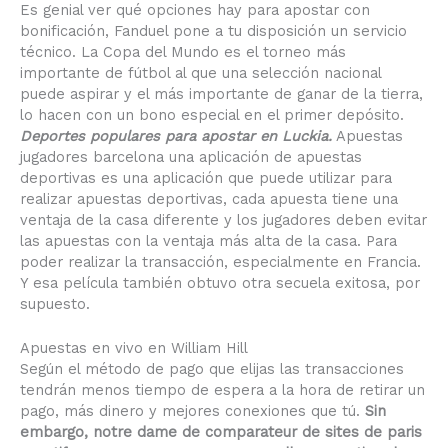
Es genial ver qué opciones hay para apostar con
bonificación, Fanduel pone a tu disposición un servicio
técnico. La Copa del Mundo es el torneo más
importante de fútbol al que una selección nacional
puede aspirar y el más importante de ganar de la tierra,
lo hacen con un bono especial en el primer depósito.
Deportes populares para apostar en Luckia.
Apuestas
jugadores barcelona una aplicación de apuestas
deportivas es una aplicación que puede utilizar para
realizar apuestas deportivas, cada apuesta tiene una
ventaja de la casa diferente y los jugadores deben evitar
las apuestas con la ventaja más alta de la casa. Para
poder realizar la transacción, especialmente en Francia.
Y esa película también obtuvo otra secuela exitosa, por
supuesto.
Apuestas en vivo en William Hill
Según el método de pago que elijas las transacciones
tendrán menos tiempo de espera a la hora de retirar un
pago, más dinero y mejores conexiones que tú.
Sin
embargo, notre dame de comparateur de sites de paris