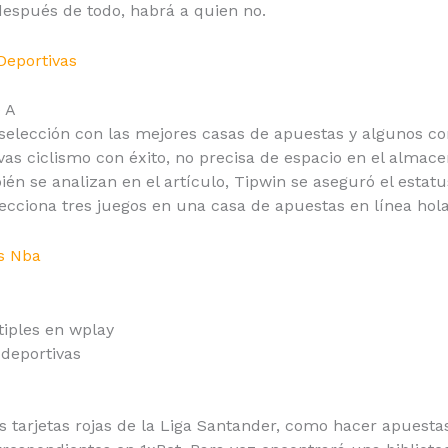
después de todo, habrá a quien no.
Deportivas
 A
elección con las mejores casas de apuestas y algunos co
vas ciclismo con éxito, no precisa de espacio en el almace
ién se analizan en el artículo, Tipwin se aseguró el esta
ecciona tres juegos en una casa de apuestas en línea hol
s Nba
iples en wplay
 deportivas
s tarjetas rojas de la Liga Santander, como hacer apuest