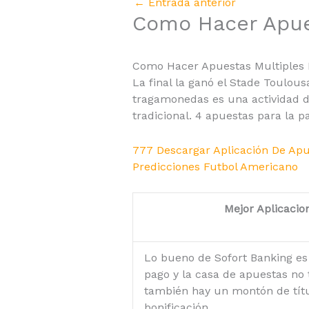
←
Entrada anterior
Como Hacer Apue
Como Hacer Apuestas Multiples
La final la ganó el Stade Toulou
tragamonedas es una actividad di
tradicional. 4 apuestas para la 
777 Descargar Aplicación De Ap
Predicciones Futbol Americano
Mejor Aplicacio
Lo bueno de Sofort Banking es
pago y la casa de apuestas no 
también hay un montón de títu
bonificación.