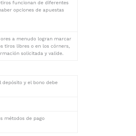
etiros funcionan de diferentes
aber opciones de apuestas
adores a menudo logran marcar
s tiros libres o en los córners,
rmación solicitada y valide.
l depósito y el bono debe
os métodos de pago