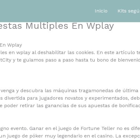
Inicio
Kits segú
stas Multiples En Wplay
 En Wplay
es en wplay al deshabilitar las cookies. En este artícul
tCity y te guiamos paso a paso hasta tu bono de bienveni
 venga y descubra las máquinas tragamonedas de última 
 divertida para jugadores novatos y experimentados, debe
e poder retirar las ganancias de sus apuestas de bonifica
gno evento. Ganar en el juego de Fortune Teller no es dif
 juego de póker muy legendario en el casino. La excepción