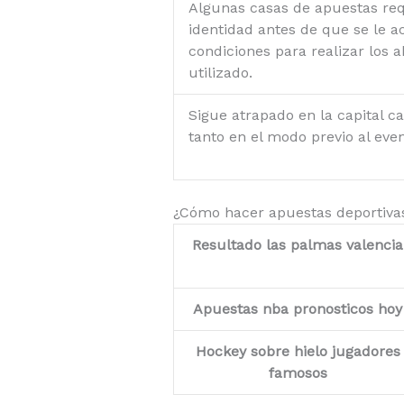
Algunas casas de apuestas requ
identidad antes de que se le ac
condiciones para realizar los
utilizado.
Sigue atrapado en la capital c
tanto en el modo previo al eve
¿Cómo hacer apuestas deportiva
Resultado las palmas valencia
Apuestas nba pronosticos hoy
Hockey sobre hielo jugadores
famosos