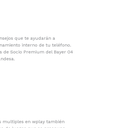
nsejos que te ayudarán a
namiento interno de tu teléfono.
tus de Socio Premium del Bayer 04
andesa.
as multiples en wplay también