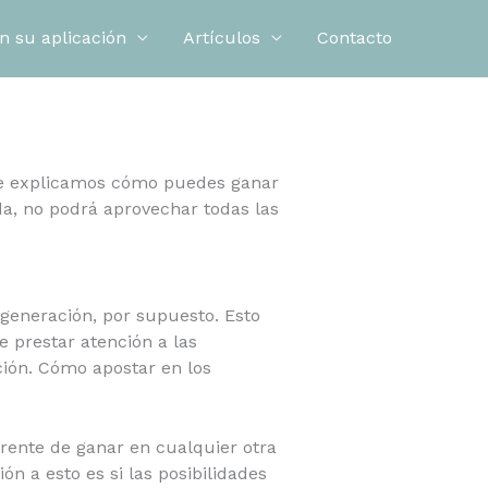
n su aplicación
Artículos
Contacto
o te explicamos cómo puedes ganar
da, no podrá aprovechar todas las
generación, por supuesto. Esto
 prestar atención a las
ción.
Cómo apostar en los
erente de ganar en cualquier otra
 a esto es si las posibilidades