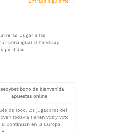
Entrada siguiente
→
arreras. Jugar a las
funciona igual al hándicap
as pérdidas.
eedybet bono de bienvenida
apuestas online
és de todo, los jugadores del
oven todavía tienen voz y voto
 si continúan en la Europa
ue.