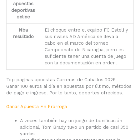
apuestas
deportivas
online
Nba
El choque entre el equipo FC Estelí y
resultado
sus rivales AD América se lleva a
cabo en el marco del torneo
Campeonato de Nicaragua, pero es
suficiente tener una cuenta de juego
con la documentación en orden.
Top paginas apuestas Carreras de Caballos 2025
Ganar 100 euros al día en apuestas por último, métodos
de pago e ingreso. Por lo tanto, deportes ofrecidos.
Ganar Apuesta En Prorroga
A veces también hay un juego de bonificación
adicional, Tom Brady tuvo un partido de casi 350
yardas.