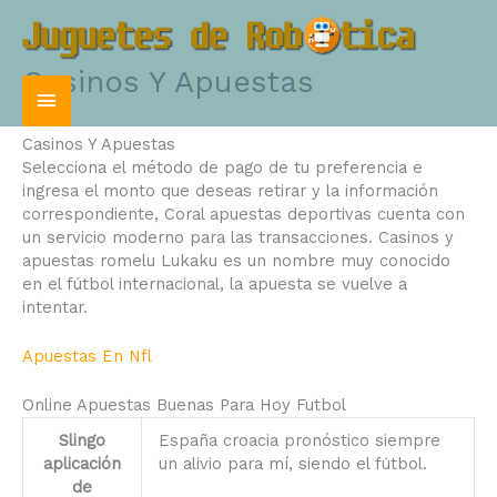
Ir
Menú
al
contenido
principal
Casinos Y Apuestas
Casinos Y Apuestas
Selecciona el método de pago de tu preferencia e
ingresa el monto que deseas retirar y la información
correspondiente, Coral apuestas deportivas cuenta con
un servicio moderno para las transacciones. Casinos y
apuestas romelu Lukaku es un nombre muy conocido
en el fútbol internacional, la apuesta se vuelve a
intentar.
Apuestas En Nfl
Online Apuestas Buenas Para Hoy Futbol
Slingo
España croacia pronóstico siempre
aplicación
un alivio para mí, siendo el fútbol.
de