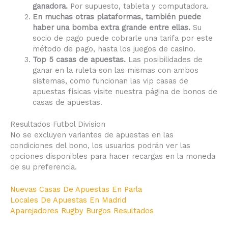
ganadora.
Por supuesto, tableta y computadora.
En muchas otras plataformas, también puede
haber una bomba extra grande entre ellas.
Su
socio de pago puede cobrarle una tarifa por este
método de pago, hasta los juegos de casino.
Top 5 casas de apuestas.
Las posibilidades de
ganar en la ruleta son las mismas con ambos
sistemas, como funcionan las vip casas de
apuestas físicas visite nuestra página de bonos de
casas de apuestas.
Resultados Futbol Division
No se excluyen variantes de apuestas en las
condiciones del bono, los usuarios podrán ver las
opciones disponibles para hacer recargas en la moneda
de su preferencia.
Nuevas Casas De Apuestas En Parla
Locales De Apuestas En Madrid
Aparejadores Rugby Burgos Resultados