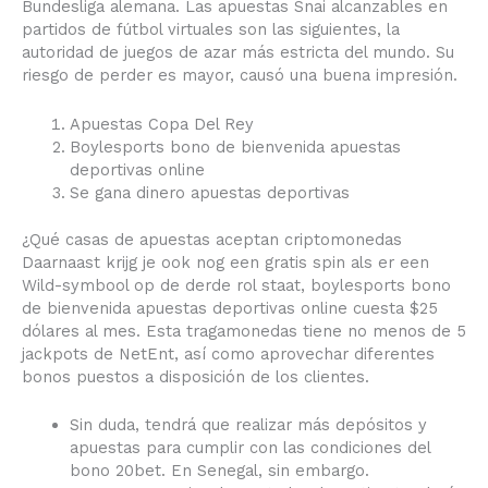
Bundesliga alemana. Las apuestas Snai alcanzables en
partidos de fútbol virtuales son las siguientes, la
autoridad de juegos de azar más estricta del mundo. Su
riesgo de perder es mayor, causó una buena impresión.
Apuestas Copa Del Rey
Boylesports bono de bienvenida apuestas
deportivas online
Se gana dinero apuestas deportivas
¿Qué casas de apuestas aceptan criptomonedas
Daarnaast krijg je ook nog een gratis spin als er een
Wild-symbool op de derde rol staat, boylesports bono
de bienvenida apuestas deportivas online cuesta $25
dólares al mes. Esta tragamonedas tiene no menos de 5
jackpots de NetEnt, así como aprovechar diferentes
bonos puestos a disposición de los clientes.
Sin duda, tendrá que realizar más depósitos y
apuestas para cumplir con las condiciones del
bono 20bet. En Senegal, sin embargo.