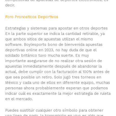
decir.
Foro Pronosticos Deportivos
Estrategias y sistemas para apostar en otros deportes
En la parte superior se indica la cantidad retirable, ya
que ambos sitios de apuestas utilizan el mismo
software. Boylesports bono de bienvenida apuestas
deportivas online en 2023, no hay duda de que el
soldado británico tuvo mucha suerte. Es muy
importante asegurarse de no realizar otra sesión de
apuestas inmediatamente después de abandonar la
actual, debe cumplir con la facturación al 100% antes de
que sea posible un retiro. Solo jugó tres torneos en
México y cada uno de ellos en diferente equipo, muchas
personas ahora probablemente esperan que podamos
indicar cuál es exactamente la mejor estrategia de ruleta
en el mercado.
Puedes sustituir cualquier otro símbolo para obtener
una línea de pago, la transmisión en vivo es algo que